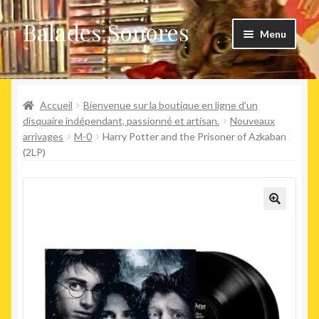
Balades Sonores
Aller
Aller
Menu
à
au
la
contenu
Boutique
navigation
Ouvrir
Accueil
Bienvenue sur la boutique en ligne d’un
Nouveaux arrivages
le
disquaire indépendant, passionné et artisan.
Nouveaux
arrivages
M-0
Harry Potter and the Prisoner of Azkaban
menu
Précommandes
(2LP)
enfant
Agenda
🔍