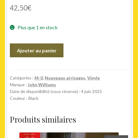
42,50
€
Plus que 1 en stock
quantité
Ajouter au panier
de
Harry
Potter
and
Catégories :
M-0
,
Nouveaux arrivages
,
Vinyle
Marque :
John Williams
the
Date de disponibilité (sous réserve) : 4 juin 2025
Prisoner
Couleur : Black
of
Azkaban
(2LP)
Produits similaires