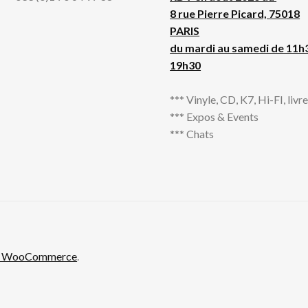
8 rue Pierre Picard, 75018
PARIS
du mardi au samedi de 11h
19h30
*** Vinyle, CD, K7, Hi-FI, livres
*** Expos & Events
*** Chats
th WooCommerce
.