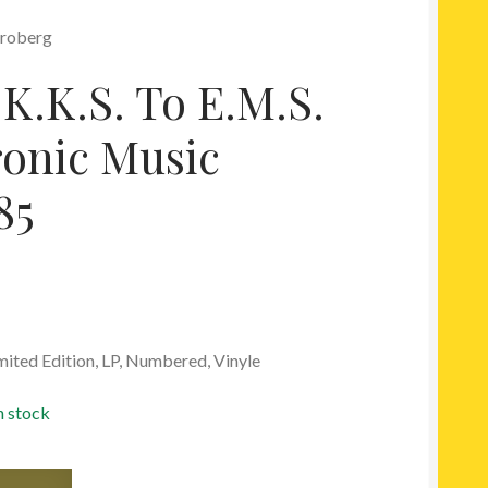
Broberg
K.K.S. To E.M.S.
ronic Music
85
mited Edition, LP, Numbered, Vinyle
n stock