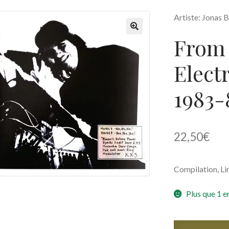
Artiste: Jonas 
From 
🔍
Elect
1983-
22,50
€
Compilation, Li
Plus que 1 e
quantité