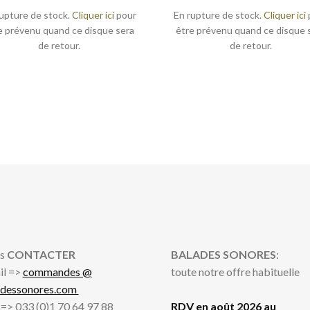
upture de stock.
Cliquer ici
pour
En rupture de stock.
Cliquer ici
e prévenu quand ce disque sera
être prévenu quand ce disque 
de retour.
de retour.
s
CONTACTER
BALADES SONORES
:
il =>
commandes @
toute notre offre habituelle
adessonores.com
l => 033 (0)1 70 64 97 88
RDV en août 2026 au