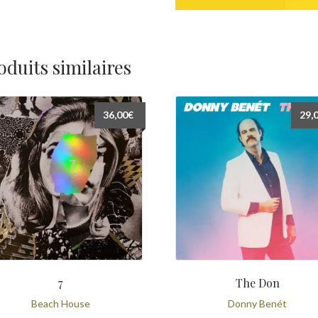
oduits similaires
36,00
€
29,
7
The Don
Beach House
Donny Benét