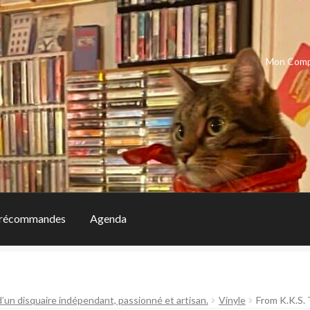
Mon Com
récommandes
Agenda
d’un disquaire indépendant, passionné et artisan.
Vinyle
From K.K.S. 