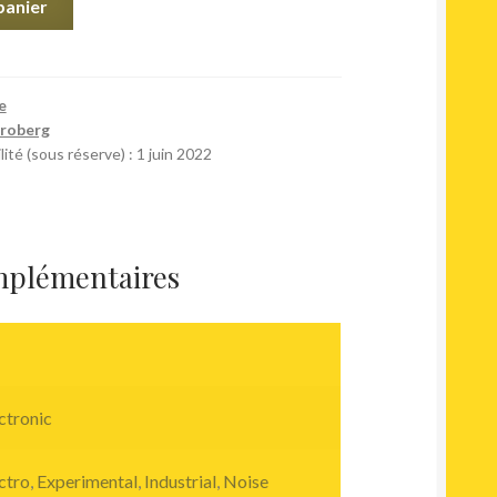
panier
e
Broberg
ité (sous réserve) : 1 juin 2022
mplémentaires
ctronic
ctro
,
Experimental
,
Industrial
,
Noise