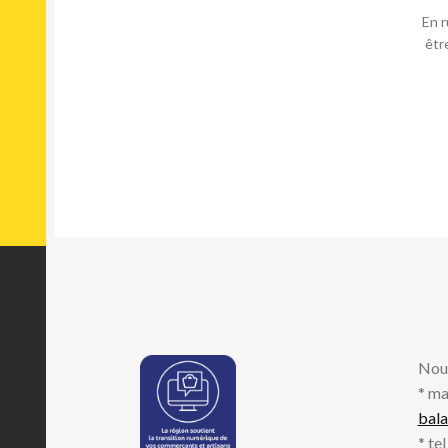
En r
êtr
Nou
* ma
bal
* te