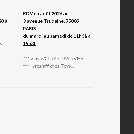
RDV en août 2026 au
30 à
3 avenue Trudaine, 75009
PARIS
du mardi au samedi de 11h3à à
...
19h30
*** Vinyle/CD/K7, DVD/VHS...
*** livres/affiches, Toys...