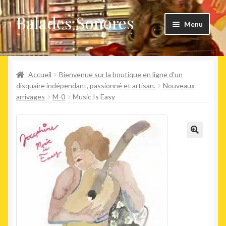
Balades Sonores
Aller
Aller
Menu
à
au
la
contenu
Boutique
navigation
Ouvrir
Accueil
Bienvenue sur la boutique en ligne d’un
Nouveaux arrivages
le
disquaire indépendant, passionné et artisan.
Nouveaux
arrivages
M-0
Music Is Easy
menu
Précommandes
enfant
Agenda
🔍