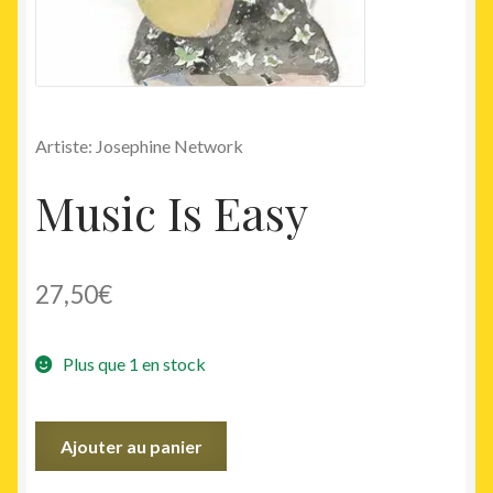
Artiste: Josephine Network
Music Is Easy
27,50
€
Plus que 1 en stock
quantité
Ajouter au panier
de
Music