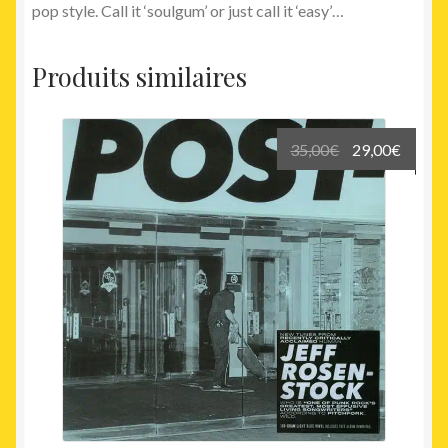
pop style. Call it ‘soulgum’ or just call it ‘easy’…
Produits similaires
Le
Le
35,00
€
29,00
€
prix
prix
initial
actuel
était :
est :
35,00€.
29,00€