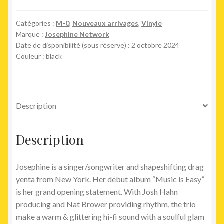
Is
Easy
Catégories :
M-0
,
Nouveaux arrivages
,
Vinyle
Marque :
Josephine Network
Date de disponibilité (sous réserve) : 2 octobre 2024
Couleur : black
Description
Description
Josephine is a singer/songwriter and shapeshifting drag
yenta from New York. Her debut album “Music is Easy”
is her grand opening statement. With Josh Hahn
producing and Nat Brower providing rhythm, the trio
make a warm & glittering hi-fi sound with a soulful glam