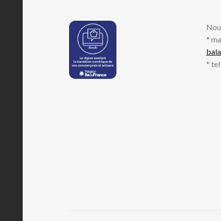
Nou
* ma
bal
* te