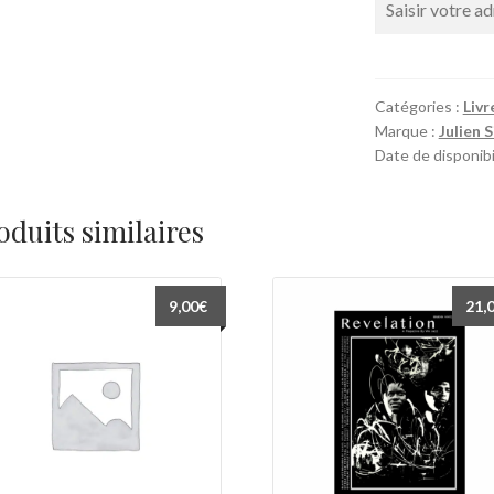
Catégories :
Livr
Marque :
Julien 
Date de disponibil
oduits similaires
9,00
€
21,