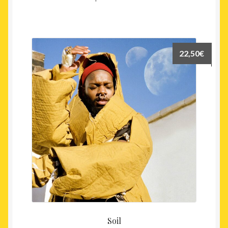
22,50
€
Soil