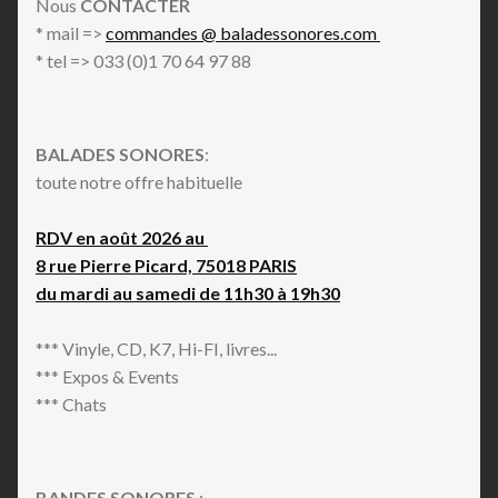
Nous
CONTACTER
* mail =>
commandes @ baladessonores.com
* tel => 033 (0)1 70 64 97 88
BALADES SONORES
:
toute notre offre habituelle
RDV en août 2026 au
8 rue Pierre Picard, 75018 PARIS
du mardi au samedi de 11h30 à 19h30
*** Vinyle, CD, K7, Hi-FI, livres...
*** Expos & Events
*** Chats
BANDES SONORES
: