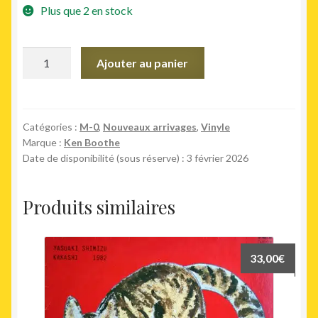
Plus que 2 en stock
quantité
Ajouter au panier
de
Boothe
Unlimited
Catégories :
M-0
,
Nouveaux arrivages
,
Vinyle
Marque :
Ken Boothe
Date de disponibilité (sous réserve) : 3 février 2026
Produits similaires
33,00
€