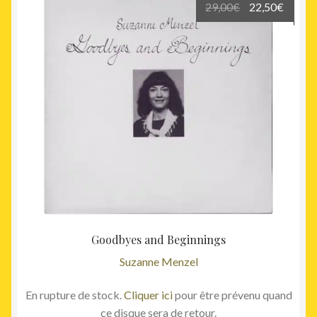
Le
Le
29,00
€
22,50
€
prix
prix
initial
actuel
était :
est :
29,00€.
22,50€
Goodbyes and Beginnings
Suzanne Menzel
En rupture de stock.
Cliquer ici
pour être prévenu quand
ce disque sera de retour.