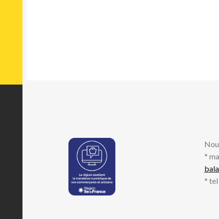
Nou
* ma
bal
* te