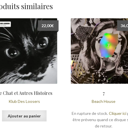
oduits similaires
22,00
€
36,
e Chat et Autres Histoires
7
Klub Des Loosers
Beach House
En rupture de stock.
Cliquer ici
Ajouter au panier
être prévenu quand ce disque 
de retour.