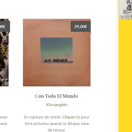
00
€
29,00
€
Con Todo El Mundo
Khruangbin
pour
En rupture de stock.
Cliquer ici
pour
sera
être prévenu quand ce disque sera
de retour.