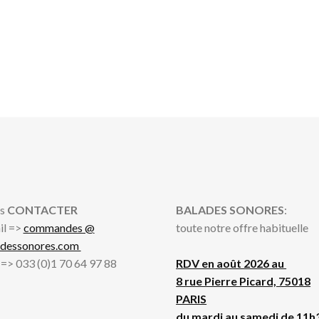
s
CONTACTER
BALADES SONORES
:
il =>
commandes @
toute notre offre habituelle
adessonores.com
l => 033 (0)1 70 64 97 88
RDV en août 2026 au
8 rue Pierre Picard, 75018
PARIS
du mardi au samedi de 11h