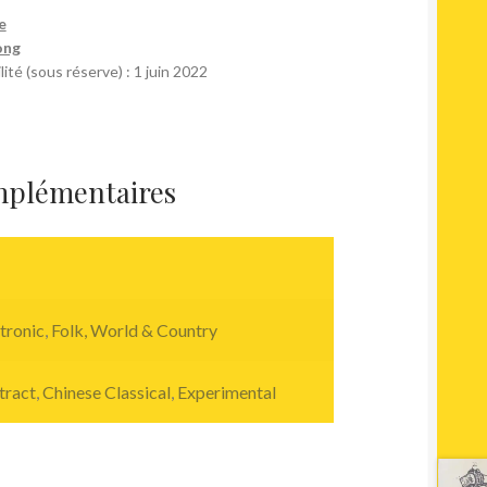
e
ong
ité (sous réserve) : 1 juin 2022
mplémentaires
tronic
,
Folk, World & Country
tract
,
Chinese Classical
,
Experimental