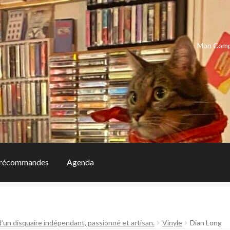
Mon Com
récommandes
Agenda
d’un disquaire indépendant, passionné et artisan.
Vinyle
Dian Long