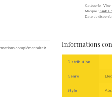
Catégorie :
Vinyl
Marque :
Kink G
Date de disponibil
Informations co
rmations complémentaires
Distribution
Genre
Elec
Style
Abs