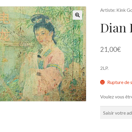
Artiste: Kink G
Dian 
🔍
21,00
€
2LP.
Rupture de 
Voulez vous êtr