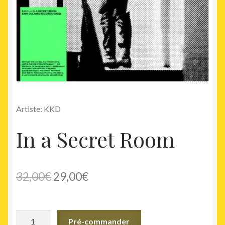
Artiste: KKD
In a Secret Room
Le
Le
32,00
€
29,00
€
prix
prix
initial
actuel
quantité
Pré-commander