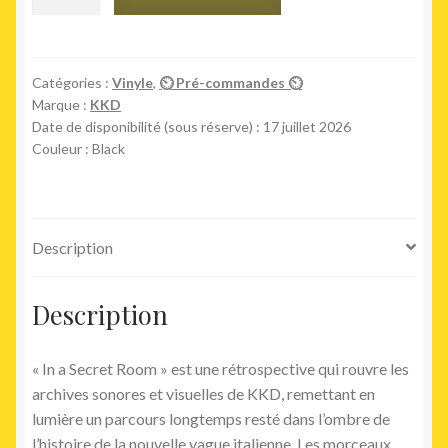
était :
est :
de
In
32,00€.
29,00€.
a
Secret
Catégories :
Vinyle
,
⏲ Pré-commandes ⏲
Marque :
KKD
Room
Date de disponibilité (sous réserve) : 17 juillet 2026
Couleur : Black
Description
Description
« In a Secret Room » est une rétrospective qui rouvre les
archives sonores et visuelles de KKD, remettant en
lumière un parcours longtemps resté dans l’ombre de
l’histoire de la nouvelle vague italienne. Les morceaux,