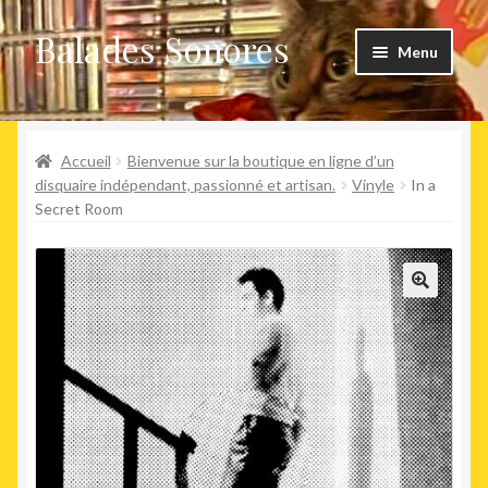
Balades Sonores
Aller
Aller
Menu
à
au
la
contenu
Boutique
navigation
Ouvrir
Accueil
Bienvenue sur la boutique en ligne d’un
Nouveaux arrivages
le
disquaire indépendant, passionné et artisan.
Vinyle
In a
Secret Room
menu
Précommandes
enfant
Agenda
🔍