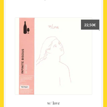
22,50
€
w/ love