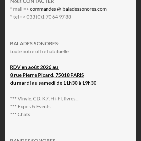
Nous
CONTACTER
* mail =>
commandes @ baladessonores.com
* tel => 033 (0)1 70 64 97 88
BALADES SONORES
:
toute notre offre habituelle
RDV en août 2026 au
8 rue Pierre Picard, 75018 PARIS
du mardi au samedi de 11h30 à 19h30
*** Vinyle, CD, K7, Hi-FI, livres...
*** Expos & Events
*** Chats
BANDES SONORES
: