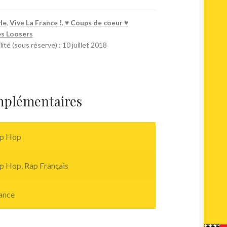
le
,
Vive La France !
,
♥︎ Coups de coeur ♥︎
s Loosers
ité (sous réserve) : 10 juillet 2018
mplémentaires
p Hop
p Hop
,
Rap Français
ance