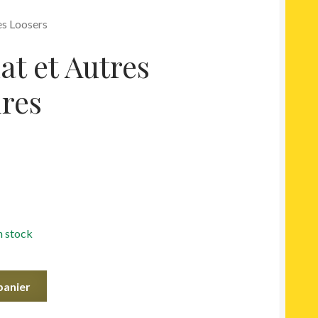
es Loosers
at et Autres
ires
n stock
panier