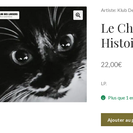
Artiste: Klub D
Le Ch
🔍
Histo
22,00
€
LP.
Plus que 1 e
quantité
Ajouter au 
de
Le