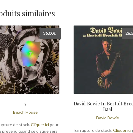
oduits similaires
36,00
€
26,
7
David Bowie In Bertolt Brec
Baal
Beach House
David Bowie
upture de stock.
Cliquer ici
pour
En rupture de stock.
Cliquer ici
e prévenu quand ce disque sera