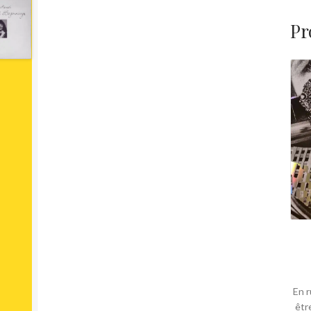
Pr
En r
êtr