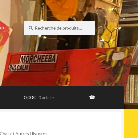
Recherche
Recherche
pte
pour :
0,00
€
0 article
 Chat et Autres Histoires