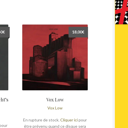
50
€
18,00
€
ht’s
Vox Low
Vox Low
En rupture de stock.
Cliquer ici
pour
pour
être prévenu quand ce disque sera