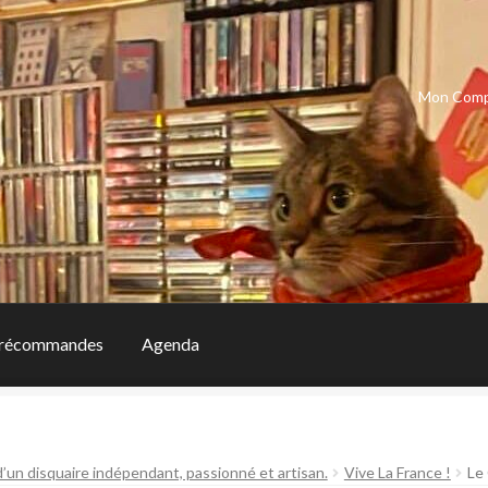
Mon Com
récommandes
Agenda
d’un disquaire indépendant, passionné et artisan.
Vive La France !
Le