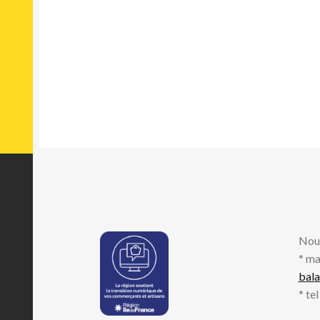
Nou
* ma
bal
* te