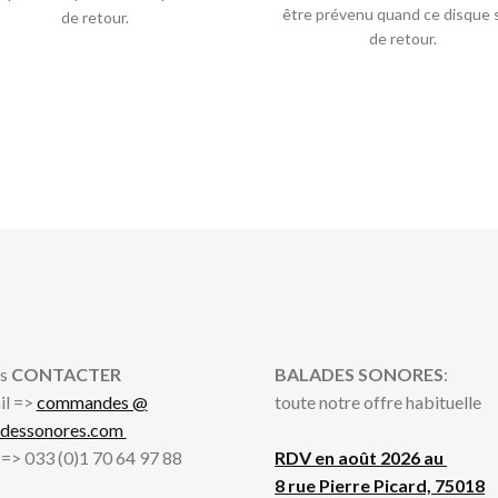
être prévenu quand ce disque 
de retour.
de retour.
s
CONTACTER
BALADES SONORES
:
il =>
commandes @
toute notre offre habituelle
adessonores.com
l => 033 (0)1 70 64 97 88
RDV en août 2026 au
8 rue Pierre Picard, 75018