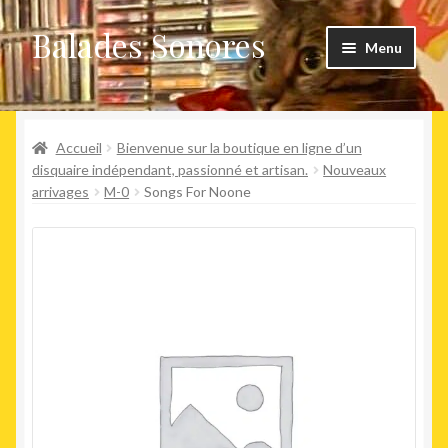
Balades Sonores
Aller
Aller
Menu
à
au
la
contenu
Boutique
navigation
Ouvrir
Accueil
Bienvenue sur la boutique en ligne d’un
Nouveaux arrivages
le
disquaire indépendant, passionné et artisan.
Nouveaux
arrivages
M-0
Songs For Noone
menu
Précommandes
enfant
Agenda