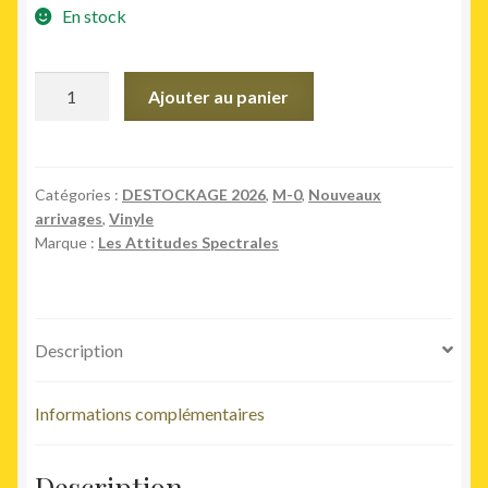
était :
est :
En stock
18,00€.
10,00€.
quantité
Ajouter au panier
de
Songs
For
Noone
Catégories :
DESTOCKAGE 2026
,
M-0
,
Nouveaux
arrivages
,
Vinyle
Marque :
Les Attitudes Spectrales
Description
Informations complémentaires
Description