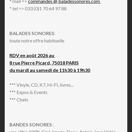
* mail =>
commandes @ baladessonores.com
* tel => 033 (0)1 70 64 97 88
BALADES SONORES
:
toute notre offre habituelle
RDV en août 2026 au
8 rue Pierre Picard, 75018 PARIS
du mardi au samedi de 11h30 à 19h30
*** Vinyle, CD, K7, Hi-FI, livres...
*** Expos & Events
*** Chats
BANDES SONORES
:
une offre 100% Ciné, Image, Docu, Animé, Jeux Vidéo,