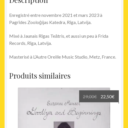
Enregistré entre novembre 2021 et mars 2023 à
Pagrīdes Zooloģijas Katedra, Rīga, Latvija.
Mixé à Jaunais Rīgas Teātris, et aussi un peu à Frida
Records, Rīga, Latvija.
Masterisé à L’Autre Oreille Music Studio, Metz, France.
Produits similaires
Le
Le
29,00
€
22,50
€
prix
prix
initial
actuel
était :
est :
29,00€.
22,50€