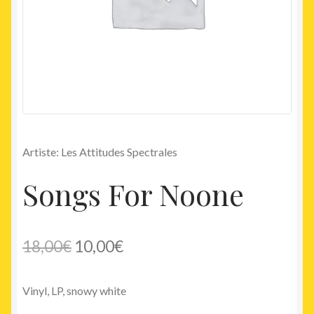
Artiste: Les Attitudes Spectrales
Songs For Noone
Le
Le
18,00
€
10,00
€
prix
prix
Vinyl, LP, snowy white
initial
actuel