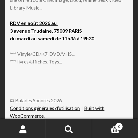
Library Music...
RDV en août 2026 au
3 avenue Trudaine, 75009 PARIS
du mardi au samedi de 11h3à à 19h30
*** Vinyle/CD/K7, DVD/VHS...
*** livres/affiches, Toys...
© Balades Sonores 2026
Conditions générales d’utilisation
Built with
WooCommerce
.
0
Recherche
Recherche