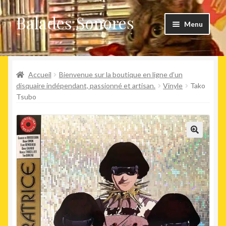
Balades Sonores
Aller
Aller
Menu
à
au
la
contenu
Boutique
navigation
Ouvrir
Accueil
Bienvenue sur la boutique en ligne d’un
Nouveaux arrivages
le
disquaire indépendant, passionné et artisan.
Vinyle
Tako
Tsubo
menu
Précommandes
enfant
Agenda
🔍