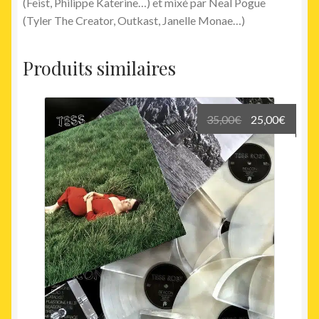
(Feist, Philippe Katerine…) et mixé par Neal Pogue
(Tyler The Creator, Outkast, Janelle Monae…)
Produits similaires
Le
Le
35,00
€
25,00
€
prix
prix
initial
actuel
était :
est :
35,00€.
25,00€