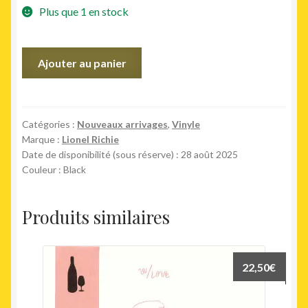
Plus que 1 en stock
initial
actuel
était :
est :
quantité
Ajouter au panier
32,00€.
29,00€.
de
Dancing
on
the
Catégories :
Nouveaux arrivages
,
Vinyle
Marque :
Lionel Richie
Ceiling
Date de disponibilité (sous réserve) : 28 août 2025
Couleur : Black
Produits similaires
22,50
€