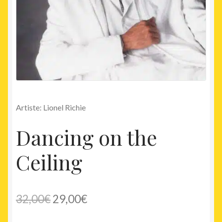
Artiste: Lionel Richie
Dancing on the
Ceiling
Le
Le
32,00
€
29,00
€
prix
prix