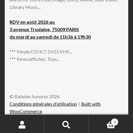
Library Music...
RDV en août 2026 au
3 avenue Trudaine, 75009 PARIS
du mardi au samedi de 11h3à à 19h30
*** Vinyle/CD/K7, DVD/VHS...
*** livres/affiches, Toys...
© Balades Sonores 2026
Conditions générales d’utilisation
Built with
WooCommerce
.
0
Recherche
Recherche