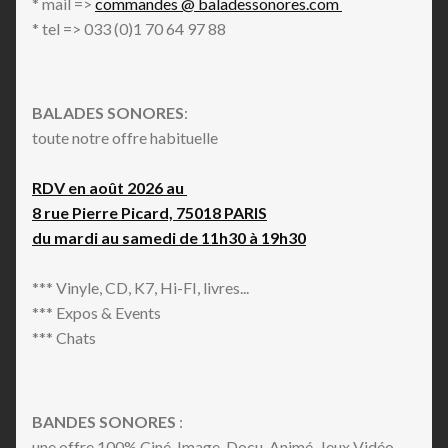
* mail =>
commandes @ baladessonores.com
* tel => 033 (0)1 70 64 97 88
BALADES SONORES
:
toute notre offre habituelle
RDV en août 2026 au
8 rue Pierre Picard, 75018 PARIS
du mardi au samedi de 11h30 à 19h30
*** Vinyle, CD, K7, Hi-FI, livres...
*** Expos & Events
*** Chats
BANDES SONORES
:
une offre 100% Ciné, Image, Docu, Animé, Jeux Vidéo,