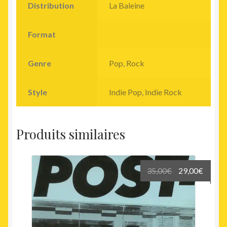
Distribution
La Baleine
Format
Genre
Pop
,
Rock
Style
Indie Pop
,
Indie Rock
Produits similaires
Le
Le
35,00
€
29,00
€
prix
prix
initial
actuel
était :
est :
35,00€.
29,00€