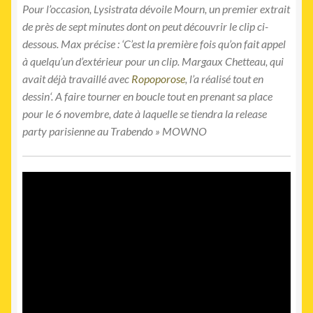
Pour l’occasion, Lysistrata dévoile Mourn, un premier extrait
de près de sept minutes dont on peut découvrir le clip ci-
dessous. Max précise : ‘C’est la première fois qu’on fait appel
à quelqu’un d’extérieur pour un clip. Margaux Chetteau, qui
avait déjà travaillé avec
Ropoporose
, l’a réalisé tout en
dessin‘. A faire tourner en boucle tout en prenant sa place
pour le 6 novembre, date à laquelle se tiendra la release
party parisienne au Trabendo » MOWNO