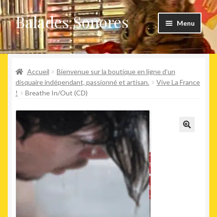
Balades Sonores
Aller
Aller
Menu
à
au
la
contenu
Boutique
navigation
Ouvrir
Accueil
Bienvenue sur la boutique en ligne d’un
Nouveaux arrivages
le
disquaire indépendant, passionné et artisan.
Vive La France
!
Breathe In/Out (CD)
menu
Précommandes
enfant
Agenda
🔍