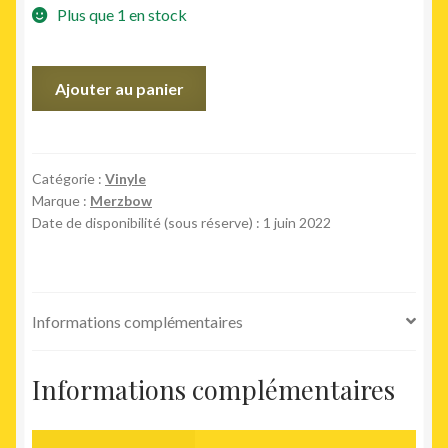
Plus que 1 en stock
quantité
Ajouter au panier
de
Kyoto
Oct
21
Catégorie :
Vinyle
Marque :
Merzbow
2018
Date de disponibilité (sous réserve) : 1 juin 2022
Informations complémentaires
Informations complémentaires