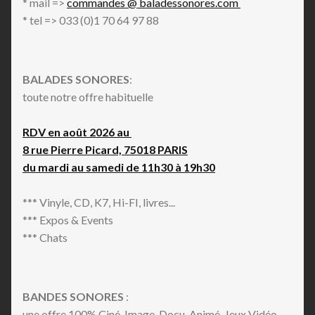
* mail =>
commandes @ baladessonores.com
* tel => 033 (0)1 70 64 97 88
BALADES SONORES
:
toute notre offre habituelle
RDV en août 2026 au
8 rue Pierre Picard, 75018 PARIS
du mardi au samedi de 11h30 à 19h30
*** Vinyle, CD, K7, Hi-FI, livres...
*** Expos & Events
*** Chats
BANDES SONORES
:
une offre 100% Ciné, Image, Docu, Animé, Jeux Vidéo,