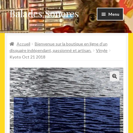
Balades Sonores
Aller
Aller
Menu
à
au
la
contenu
Boutique
navigation
Ouvrir
Accueil
Bienvenue sur la boutique en ligne d’un
Nouveaux arrivages
le
disquaire indépendant, passionné et artisan.
Vinyle
Kyoto Oct 21 2018
menu
Précommandes
enfant
Agenda
🔍