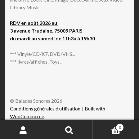
Library Music...
RDV en août 2026 au
3 avenue Trudaine, 75009 PARIS
du mardi au samedi de 11h3à à 19h30
*** Vinyle/CD/K7, DVD/VHS...
*** livres/affiches, Toys...
© Balades Sonores 2026
Conditions générales d’utilisation
Built with
WooCommerce
.
0
Recherche
Recherche