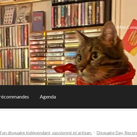
Mon Com
récommandes
Agenda
d’un disquaire indépendant, passionné et artisan.
Disquaire Day, Recor