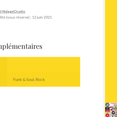
ll NdegéOcello
lité (sous réserve) : 12 juin 2021
mplémentaires
Funk & Soul
,
Rock