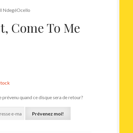
ell NdegéOcello
t, Come To Me
stock
e prévenu quand ce disque sera de retour?
Prévenez moi!