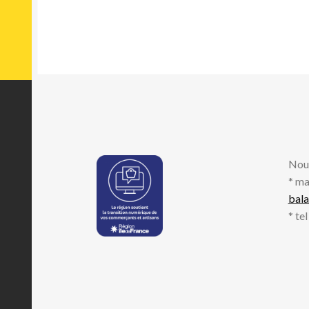
Nou
* ma
bal
* te