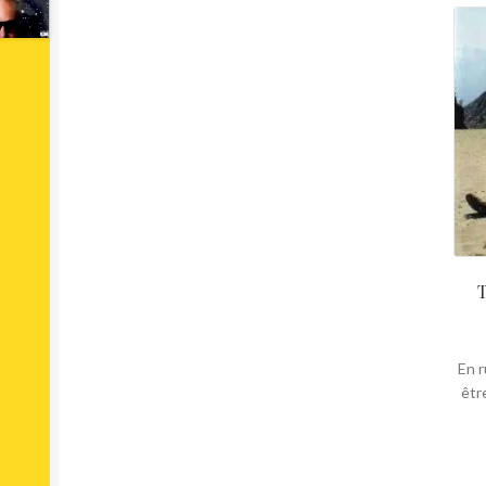
En r
êtr