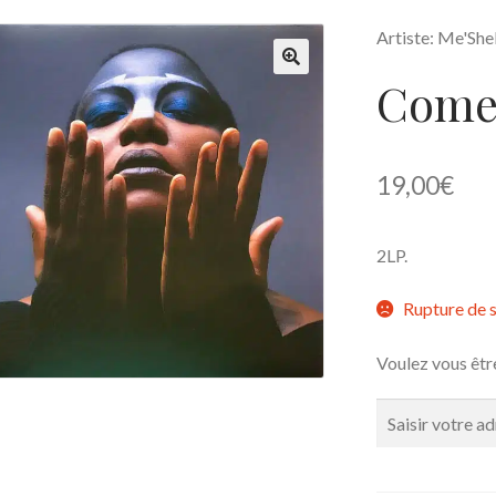
Artiste: Me'Sh
Come
🔍
19,00
€
2LP.
Rupture de 
Voulez vous êtr