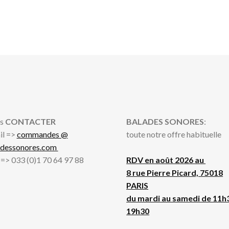
s
CONTACTER
BALADES SONORES
:
il =>
commandes @
toute notre offre habituelle
adessonores.com
l => 033 (0)1 70 64 97 88
RDV en août 2026 au
8 rue Pierre Picard, 75018
PARIS
du mardi au samedi de 11h
19h30