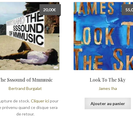
20,00
€
55,
The Sssound of Mmmusic
Look To The Sky
Bertrand Burgalat
James Iha
upture de stock.
Cliquer ici
pour
Ajouter au panier
e prévenu quand ce disque sera
de retour.