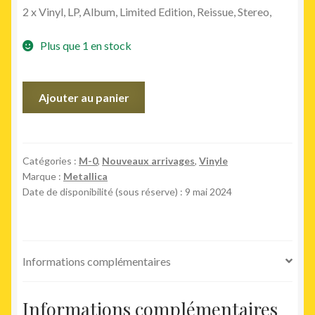
2 x Vinyl, LP, Album, Limited Edition, Reissue, Stereo,
Plus que 1 en stock
quantité
Ajouter au panier
de
And
Justice
For
Catégories :
M-0
,
Nouveaux arrivages
,
Vinyle
Marque :
Metallica
All
Date de disponibilité (sous réserve) : 9 mai 2024
(2LP
black)
Informations complémentaires
Informations complémentaires