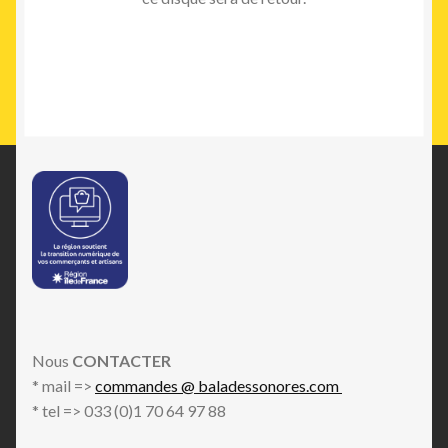
Nous
CONTACTER
* mail =>
commandes @ baladessonores.com
* tel => 033 (0)1 70 64 97 88