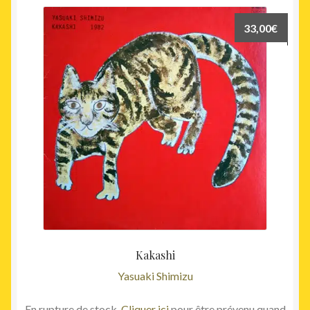
33,00
€
Kakashi
Yasuaki Shimizu
En rupture de stock.
Cliquer ici
pour être prévenu quand