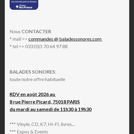
Nous
CONTACTER
* mail =>
commandes @ baladessonores.com
* tel => 033 (0)1 70 64 97 88
BALADES SONORES
:
toute notre offre habituelle
RDV en août 2026 au
8 rue Pierre Picard, 75018 PARIS
du mardi au samedi de 11h30 à 19h30
*** Vinyle, CD, K7, Hi-FI, livres...
*** Expos & Events