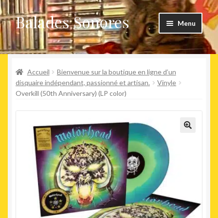
Balades Sonores
Aller
Aller
Menu
à
au
la
contenu
Boutique
navigation
Ouvrir
Accueil
Bienvenue sur la boutique en ligne d’un
Nouveaux arrivages
le
disquaire indépendant, passionné et artisan.
Vinyle
Overkill (50th Anniversary) (LP color)
menu
Précommandes
enfant
Agenda
🔍