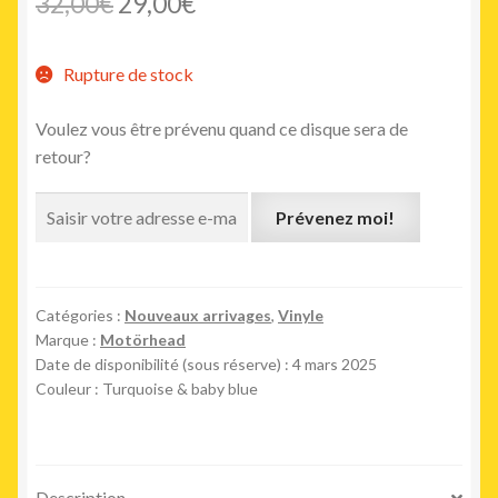
Le
Le
32,00
€
29,00
€
prix
prix
Rupture de stock
initial
actuel
était :
est :
Voulez vous être prévenu quand ce disque sera de
retour?
32,00€.
29,00€.
Prévenez moi!
Catégories :
Nouveaux arrivages
,
Vinyle
Marque :
Motörhead
Date de disponibilité (sous réserve) : 4 mars 2025
Couleur : Turquoise & baby blue
Description