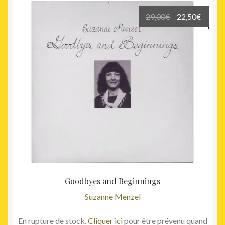
Le
Le
29,00
€
22,50
€
prix
prix
initial
actuel
était :
est :
29,00€.
22,50€
Goodbyes and Beginnings
Suzanne Menzel
En rupture de stock.
Cliquer ici
pour être prévenu quand