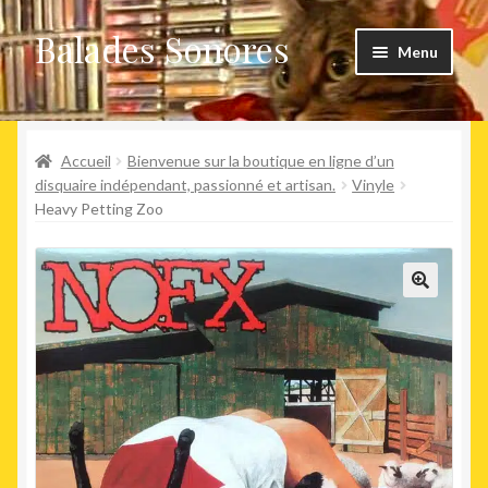
Balades Sonores
Aller
Aller
Menu
à
au
la
contenu
Boutique
navigation
Ouvrir
Accueil
Bienvenue sur la boutique en ligne d’un
Nouveaux arrivages
le
disquaire indépendant, passionné et artisan.
Vinyle
Heavy Petting Zoo
menu
Précommandes
enfant
Agenda
🔍