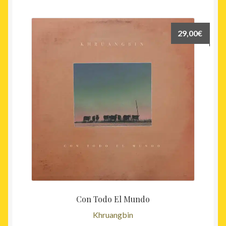
29,00
€
Con Todo El Mundo
Khruangbin