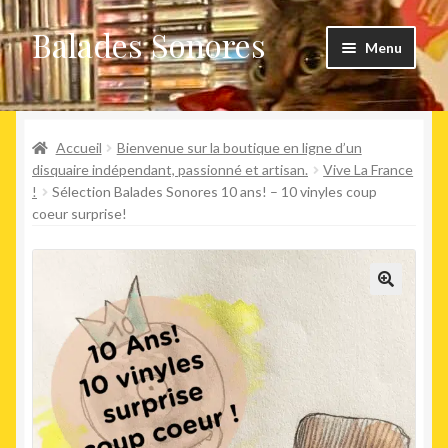
Balades Sonores
Aller
Aller
Menu
à
au
la
contenu
Boutique
navigation
Ouvrir
Accueil
Bienvenue sur la boutique en ligne d’un
Nouveaux arrivages
le
disquaire indépendant, passionné et artisan.
Vive La France
!
Sélection Balades Sonores 10 ans! – 10 vinyles coup
menu
Précommandes
coeur surprise!
enfant
Agenda
🔍