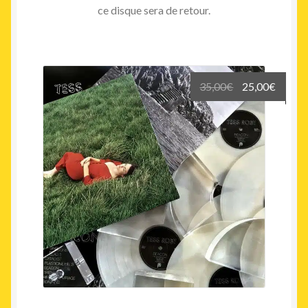
ce disque sera de retour.
Le
Le
35,00
€
25,00
€
prix
prix
initial
actuel
était :
est :
35,00€.
25,00€