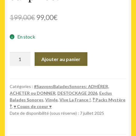
Le
Le
199,00
€
99,00
€
prix
prix
En stock
initial
actuel
était :
est :
quantité
Ajouter au panier
199,00€.
99,00€.
de
Sélection
Balades
Sonores
Catégories :
#SauvonsBaladesSonores: ADHÉRER,
ACHETER ou DONNER
,
DESTOCKAGE 2026
,
Exclus
10
Balades Sonores
,
Vinyle
,
Vive La France !
,
‽ Packs Mystère
ans!
‽
,
♥︎ Coups de coeur ♥︎
-
Date de disponibilité (sous réserve) : 7 juillet 2025
10
vinyles
coup