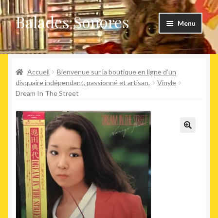
Balades Sonores
Aller
Aller
Menu
à
au
la
contenu
Boutique
navigation
Ouvrir
Accueil
Bienvenue sur la boutique en ligne d’un
Nouveaux arrivages
le
disquaire indépendant, passionné et artisan.
Vinyle
Dream In The Street
menu
Précommandes
enfant
Agenda
🔍