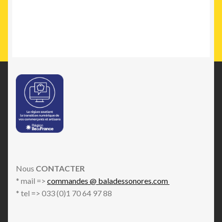
Nous
CONTACTER
* mail =>
commandes @ baladessonores.com
* tel => 033 (0)1 70 64 97 88