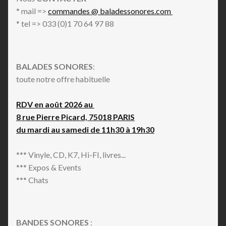
* mail =>
commandes @ baladessonores.com
* tel => 033 (0)1 70 64 97 88
BALADES SONORES
:
toute notre offre habituelle
RDV en août 2026 au
8 rue Pierre Picard, 75018 PARIS
du mardi au samedi de 11h30 à 19h30
*** Vinyle, CD, K7, Hi-FI, livres...
*** Expos & Events
*** Chats
BANDES SONORES
: