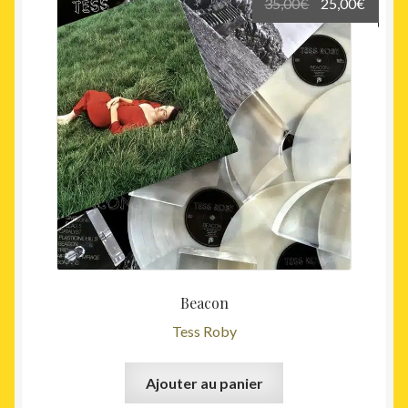
Le
Le
35,00
€
25,00
€
prix
prix
initial
actuel
était :
est :
35,00€.
25,00€
Beacon
Tess Roby
Ajouter au panier