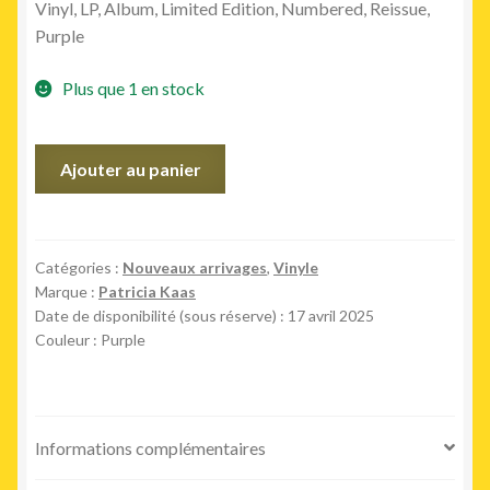
Vinyl, LP, Album, Limited Edition, Numbered, Reissue,
Purple
Plus que 1 en stock
quantité
Ajouter au panier
de
Le
Mot
De
Catégories :
Nouveaux arrivages
,
Vinyle
Marque :
Patricia Kaas
Passe
Date de disponibilité (sous réserve) : 17 avril 2025
(Purple
Couleur : Purple
LP)
Informations complémentaires