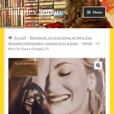
Balades Sonores
Aller
Aller
Menu
à
au
la
contenu
Boutique
navigation
Ouvrir
Accueil
Bienvenue sur la boutique en ligne d’un
Nouveaux arrivages
le
disquaire indépendant, passionné et artisan.
Vinyle
Le
Mot De Passe (Purple LP)
menu
Précommandes
enfant
Agenda
🔍