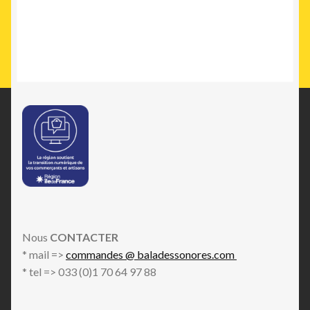
Nous
CONTACTER
* mail =>
commandes @ baladessonores.com
* tel => 033 (0)1 70 64 97 88