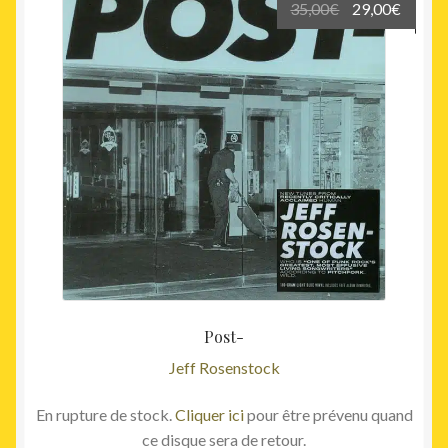
Le
Le
35,00
€
29,00
€
prix
prix
initial
actuel
était :
est :
35,00€.
29,00€
Post-
Jeff Rosenstock
En rupture de stock.
Cliquer ici
pour être prévenu quand
ce disque sera de retour.