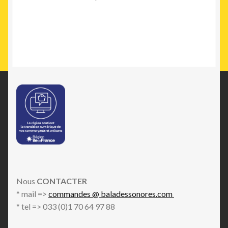
Nous
CONTACTER
* mail =>
commandes @ baladessonores.com
* tel => 033 (0)1 70 64 97 88