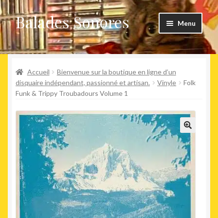
Balades Sonores
Aller
Aller
Menu
à
au
la
contenu
Boutique
navigation
Ouvrir
Accueil
Bienvenue sur la boutique en ligne d’un
Nouveaux arrivages
le
disquaire indépendant, passionné et artisan.
Vinyle
Folk
Funk & Trippy Troubadours Volume 1
menu
Précommandes
enfant
Agenda
🔍