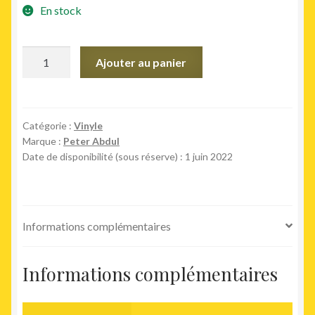
En stock
quantité
Ajouter au panier
de
Get
Down
With
Catégorie :
Vinyle
Marque :
Peter Abdul
Me
Date de disponibilité (sous réserve) : 1 juin 2022
Informations complémentaires
Informations complémentaires