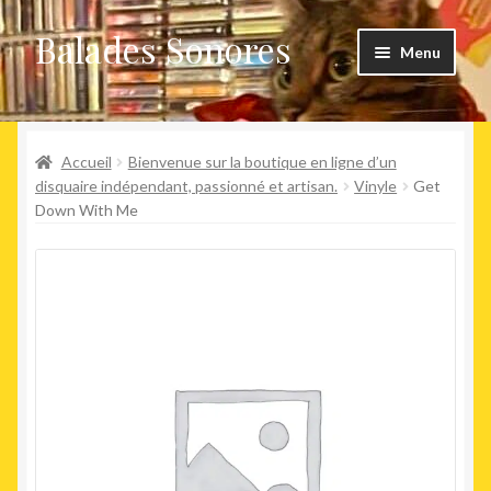
Balades Sonores
Aller
Aller
Menu
à
au
la
contenu
Boutique
navigation
Ouvrir
Accueil
Bienvenue sur la boutique en ligne d’un
Nouveaux arrivages
le
disquaire indépendant, passionné et artisan.
Vinyle
Get
Down With Me
menu
Précommandes
enfant
Agenda