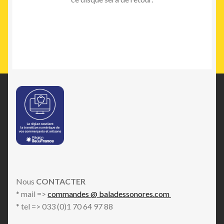
Nous
CONTACTER
* mail =>
commandes @ baladessonores.com
* tel => 033 (0)1 70 64 97 88