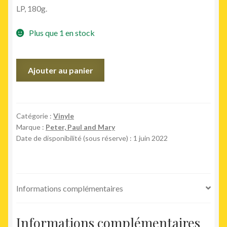
LP, 180g.
Plus que 1 en stock
quantité
Ajouter au panier
de
If
I
Had
Catégorie :
Vinyle
Marque :
Peter, Paul and Mary
A
Date de disponibilité (sous réserve) : 1 juin 2022
Hammer,
The
Legend
Begins
Informations complémentaires
Informations complémentaires