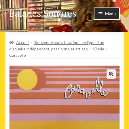
Balades Sonores
Aller
Aller
Menu
à
au
la
contenu
Boutique
navigation
Ouvrir
Accueil
Bienvenue sur la boutique en ligne d’un
Nouveaux arrivages
le
disquaire indépendant, passionné et artisan.
Vinyle
Caravelle
menu
Précommandes
enfant
Agenda
🔍