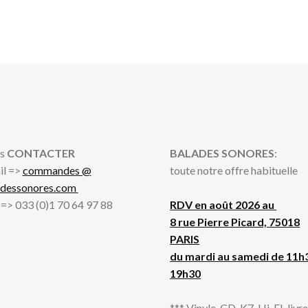
s
CONTACTER
BALADES SONORES
:
il =>
commandes @
toute notre offre habituelle
adessonores.com
l => 033 (0)1 70 64 97 88
RDV en août 2026 au
8 rue Pierre Picard, 75018
PARIS
du mardi au samedi de 11h
19h30
*** Vinyle, CD, K7, Hi-FI, livres