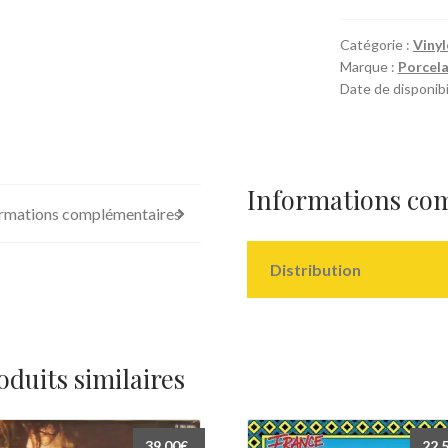
in
And
Catégorie :
Vinyl
Marque :
Porcela
Out
Date de disponibil
b/w
Chain
Informations co
rmations complémentaires
Distribution
oduits similaires
39,00
€
22,