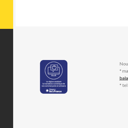
Nou
* ma
bal
* te