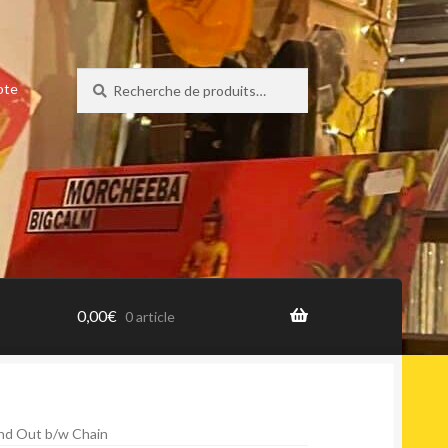
Recherche
Recherche
pte
pour :
0,00
€
0 article
And Out b/w Chain