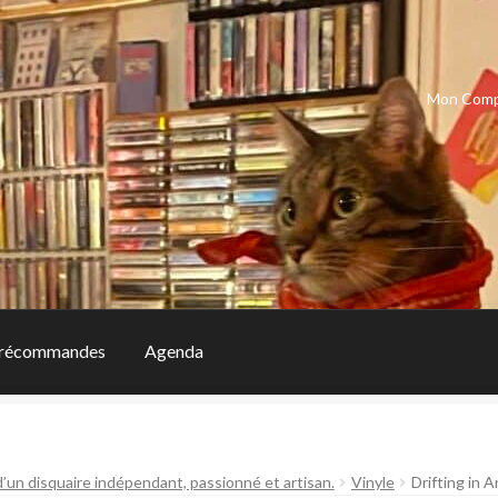
Mon Com
récommandes
Agenda
d’un disquaire indépendant, passionné et artisan.
Vinyle
Drifting in 