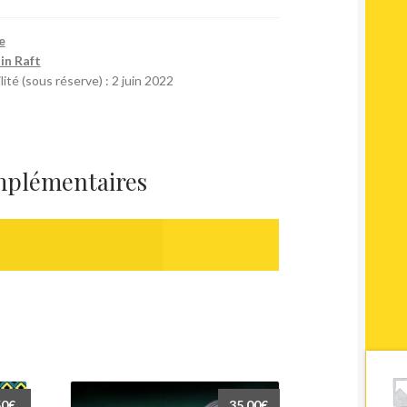
e
in Raft
ité (sous réserve) : 2 juin 2022
mplémentaires
50
€
35,00
€