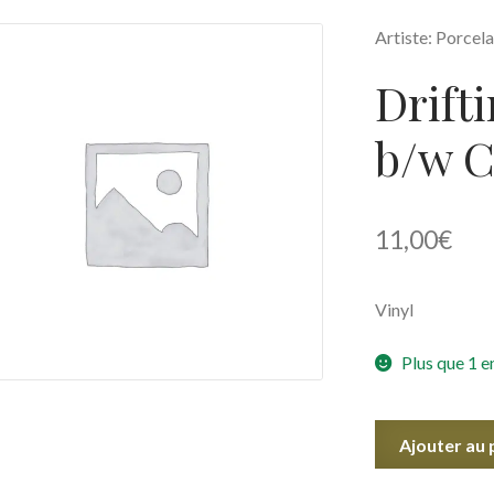
Artiste: Porcela
Drift
b/w C
11,00
€
Vinyl
Plus que 1 e
quantité
Ajouter au 
de
Drifting