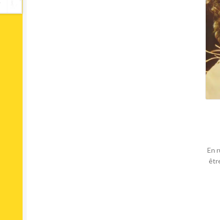
En r
êtr