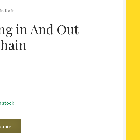
in Raft
ing in And Out
hain
n stock
panier