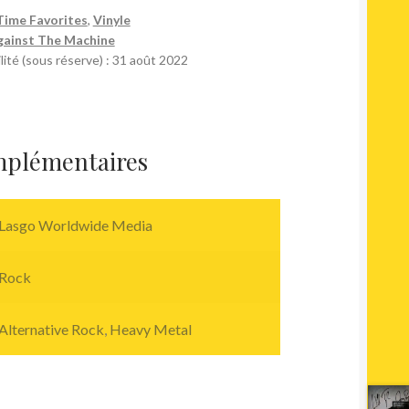
Time Favorites
,
Vinyle
gainst The Machine
lité (sous réserve) : 31 août 2022
mplémentaires
Lasgo Worldwide Media
Rock
Alternative Rock
,
Heavy Metal