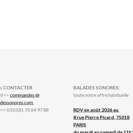
s
CONTACTER
BALADES SONORES
:
il =>
commandes @
toute notre offre habituelle
adessonores.com
l => 033 (0)1 70 64 97 88
RDV en août 2026 au
8 rue Pierre Picard, 75018
PARIS
du mardi au samedi de 11h