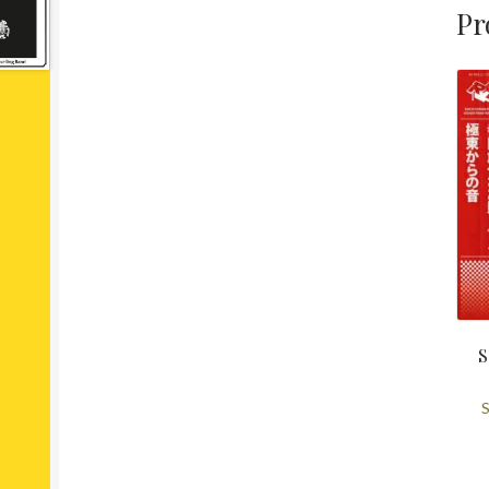
Pr
S
S