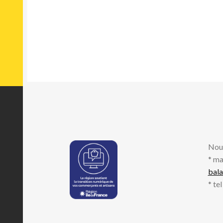
Nou
* ma
bal
* te