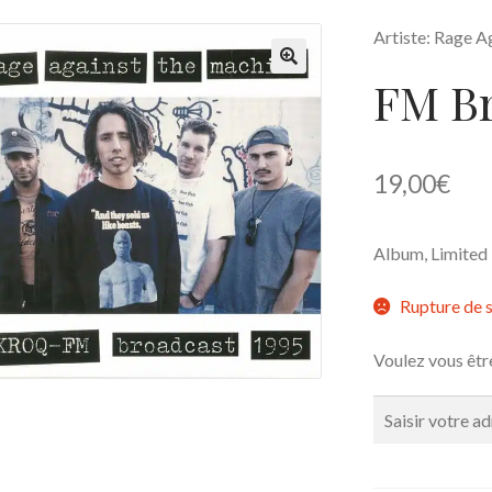
Artiste: Rage 
FM Br
🔍
19,00
€
Album, Limited E
Rupture de 
Voulez vous êtr