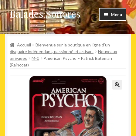
Balades Sonores
Aller
Aller
Menu
à
au
la
contenu
Boutique
navigation
Ouvrir
Accueil
Bienvenue sur la boutique en ligne d’un
Nouveaux arrivages
le
disquaire indépendant, passionné et artisan.
Nouveaux
arrivages
M-0
American Psycho – Patrick Bateman
menu
Précommandes
(Raincoat)
enfant
Agenda
🔍