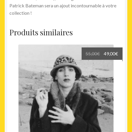
Patrick Bateman sera un ajout incontournable à votre
collection !
Produits similaires
Le
Le
55,00
€
49,00
€
prix
prix
initial
actuel
était :
est :
55,00€.
49,00€