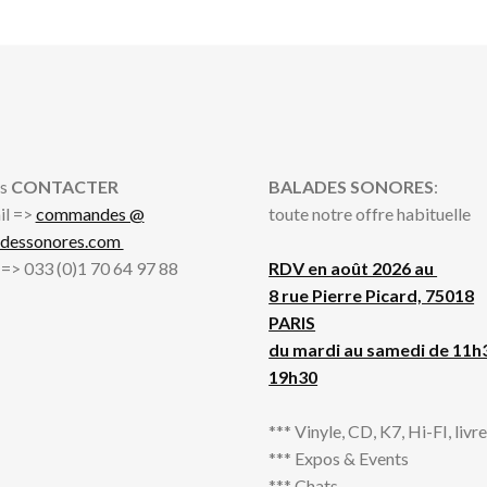
s
CONTACTER
BALADES SONORES
:
il =>
commandes @
toute notre offre habituelle
adessonores.com
l => 033 (0)1 70 64 97 88
RDV en août 2026 au
8 rue Pierre Picard, 75018
PARIS
du mardi au samedi de 11h
19h30
*** Vinyle, CD, K7, Hi-FI, livres
*** Expos & Events
*** Chats