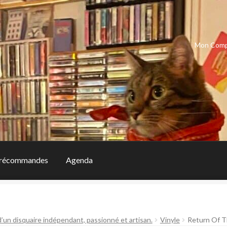
Mon Com
récommandes
Agenda
d’un disquaire indépendant, passionné et artisan.
Vinyle
Return Of 