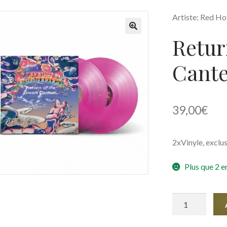
Artiste: Red Ho
Retur
🔍
Cant
39,00
€
2xVinyle, exclus
Plus que 2 e
quantité
de
Return