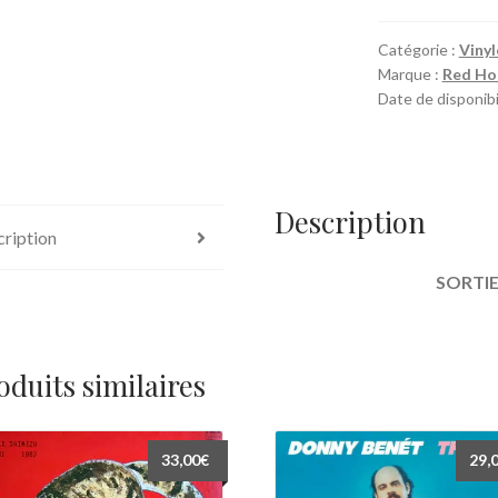
Of
The
Catégorie :
Vinyl
Marque :
Red Hot
Dream
Date de disponibi
Canteen
Description
ription
SORTIE
oduits similaires
33,00
€
29,