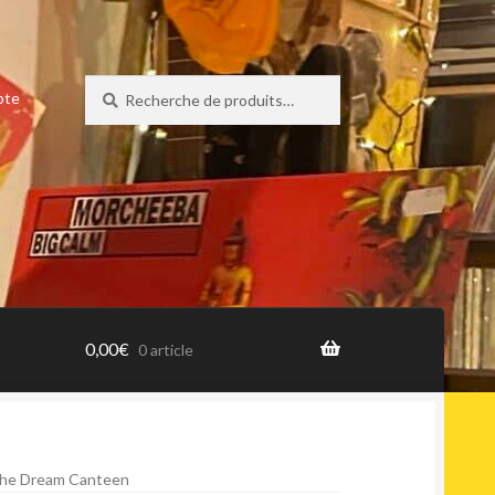
Recherche
Recherche
pte
pour :
0,00
€
0 article
The Dream Canteen