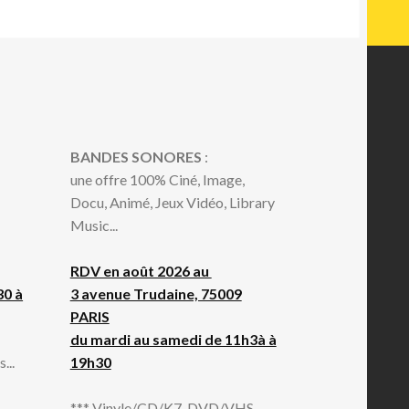
BANDES SONORES
:
une offre 100% Ciné, Image,
Docu, Animé, Jeux Vidéo, Library
Music...
RDV en août 2026 au
30 à
3 avenue Trudaine, 75009
PARIS
du mardi au samedi de 11h3à à
...
19h30
*** Vinyle/CD/K7, DVD/VHS...