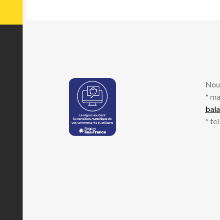
Nou
* ma
bal
* te