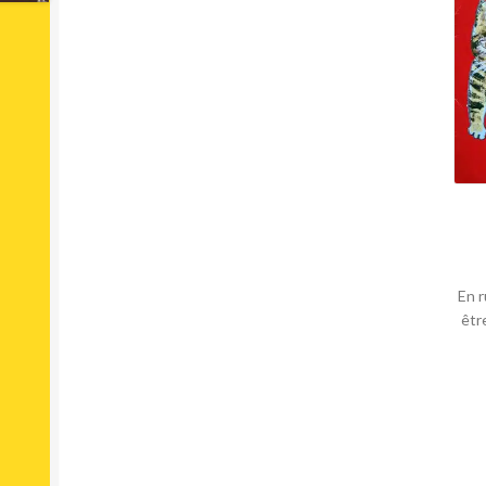
En r
êtr