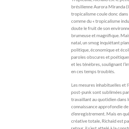
brésilienne Aurora Miranda (
tropicalisme coule donc dans 
comme du « tropicalisme indus
doute le fruit de son environ
brumeuse et magnifique. Mais 
natal, un smog inquiétant pla
politique, économique et écolog
paroles obscures et poétiques
et les ténèbres, soulignant l’
en ces temps troublés.
Les mesures inhabituelles et l
post-punk sont sublimées par 
travaillant au quotidien dans l
connaissance approfondie de 
d’enregistrement. Mais en qu
créative totale, Richaid est p
retour, il s’est attelé à la co