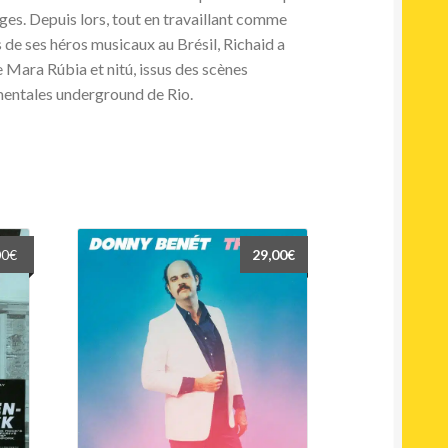
es. Depuis lors, tout en travaillant comme
 de ses héros musicaux au Brésil, Richaid a
Mara Rúbia et nitú, issus des scènes
mentales underground de Rio.
Le
00
€
29,00
€
prix
l
actuel
:
est :
€.
29,00€.