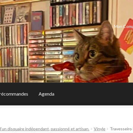
Mon Com
récommandes
Agenda
d’un disquaire indépendant, passionné et artisan.
Vinyle
Travesseiro 