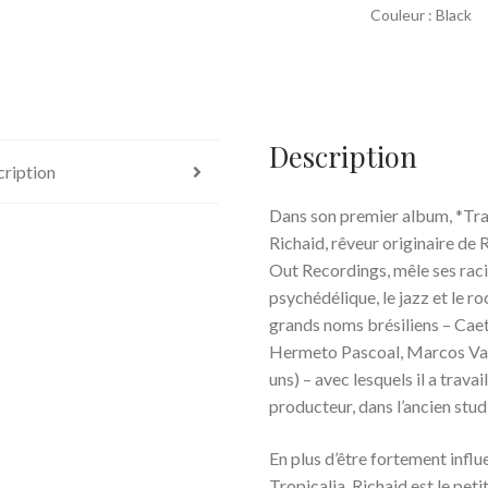
Couleur : Black
Description
ription
Dans son premier album, *Trav
Richaid, rêveur originaire de 
Out Recordings, mêle ses raci
psychédélique, le jazz et le r
grands noms brésiliens – Caet
Hermeto Pascoal, Marcos Vall
uns) – avec lesquels il a travai
producteur, dans l’ancien stu
En plus d’être fortement infl
Tropicalia, Richaid est le peti