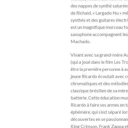
des nappes de synthé saturées
de Richaid, « Largado Nu » mê
synthés et des guitares électri
est un magnifique morceau folk
saxophone accompagnent les 
Machado.
Vivant avec sa grand-mère Aur
(qui a joué dans le film Les T
être la première personne à 
jeune Ricardo écoutait avec 
chromatiques et des mélodies
classique brésilien de sa mère
batterie. Cette éducation mus
Ricardo à faire ses armes en 
éphémère, qui s’est séparé l
découvertes en se passionna
King Crimson, Frank Zappa et 