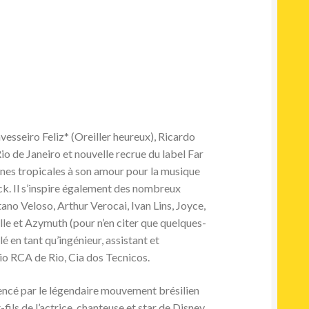
esseiro Feliz* (Oreiller heureux), Ricardo
Rio de Janeiro et nouvelle recrue du label Far
nes tropicales à son amour pour la musique
ock. Il s’inspire également des nombreux
ano Veloso, Arthur Verocai, Ivan Lins, Joyce,
e et Azymuth (pour n’en citer que quelques-
llé en tant qu’ingénieur, assistant et
dio RCA de Rio, Cia dos Tecnicos.
uencé par le légendaire mouvement brésilien
t-fils de l’actrice, chanteuse et star de Disney