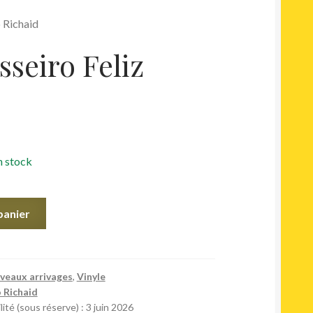
o Richaid
sseiro Feliz
n stock
panier
veaux arrivages
,
Vinyle
 Richaid
ité (sous réserve) : 3 juin 2026