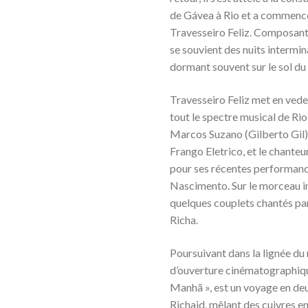
de Gávea à Rio et a commencé 
Travesseiro Feliz. Composant,
se souvient des nuits intermin
dormant souvent sur le sol du 
Travesseiro Feliz met en vede
tout le spectre musical de Ri
Marcos Suzano (Gilberto Gil),
Frango Eletrico, et le chanteu
pour ses récentes performanc
Nascimento. Sur le morceau i
quelques couplets chantés par
Richa.
Poursuivant dans la lignée d
d’ouverture cinématographiqu
Manhã », est un voyage en deux
Richaid, mêlant des cuivres e