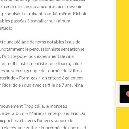
à écrire les morceaux qui allaient devenir
 produisant et mixant tout lui-même, Richaid
ables passées à travailler sur l’album,
studio.
tte une pléiade de noms notables issus de
o, notamment le percussionniste sensationnel
 l’artiste pop-rock expérimentale Ana
r et multi-instrumentiste Jose Ibarra, salué
es au sein du groupe de tournée de Milton
nterlude « Formigas », on entend également
 Ricardo en duo avec sa fille de 7 ans, Nina
u mouvement Tropicália, le morceau
e de l’album, « Maracas Enterprise/ Frio Da
 parties à travers l’univers sonore de
ntrelacés, une guitare imprégnée de chorus et