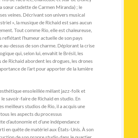
la sœur cadette de Carmen Miranda) ; le
ses veines. Décrivant son univers musical
triel », la musique de Richaid est sans aucun
nement. Tout comme Rio, elle est chaleureuse,
reflétant l’humeur actuelle de son pays
ne au-dessus de son charme. Déplorant la crise
ique qui, selon lui, envahit le Brésil, les
 de Richaid abordent les drogues, les drones
importance de l’art pour apporter de la lumière
’esthétique ensoleillée mêlant jazz-folk et
le savoir-faire de Richaid en studio. En
es meilleurs studios de Rio, il a acquis une
tous les aspects du processus
ête d’autonomie et d’une indépendance
arti en quête de matériel aux États-Unis. À son
nstruction de son propre studio dans le quartier