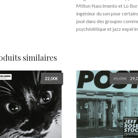
Milton Nascimento et Lo Borg
ingénieur du son pour certains
joué dans des groupes comme 
psychédélique et jazz expéri
oduits similaires
Le
22,00
€
35,00
€
29,
prix
initia
était 
35,00