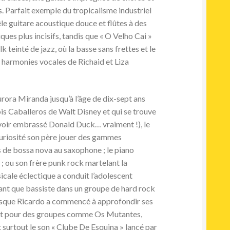
. Parfait exemple du tropicalisme industriel
le guitare acoustique douce et flûtes à des
ques plus incisifs, tandis que « O Velho Cai »
 teinté de jazz, où la basse sans frettes et le
harmonies vocales de Richaid et Liza
ora Miranda jusqu’à l’âge de dix-sept ans
rois Caballeros de Walt Disney et qui se trouve
avoir embrassé Donald Duck… vraiment !), le
curiosité son père jouer des gammes
 de bossa nova au saxophone ; le piano
 ; ou son frère punk rock martelant la
icale éclectique a conduit l’adolescent
tant que bassiste dans un groupe de hard rock
orsque Ricardo a commencé à approfondir ses
nt pour des groupes comme Os Mutantes,
surtout le son « Clube De Esquina » lancé par