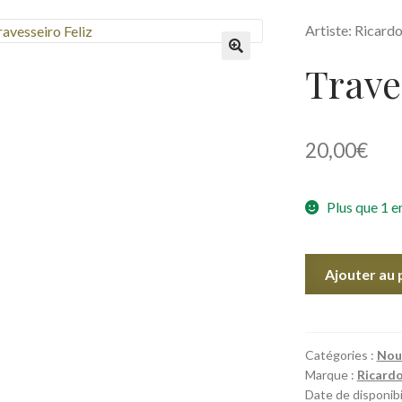
Artiste: Ricard
Trave
🔍
20,00
€
Plus que 1 e
quantité
Ajouter au 
de
Travesseiro
Feliz
Catégories :
Nou
Marque :
Ricardo
Date de disponibil