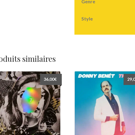
Genre
Style
oduits similaires
36,00
€
29,