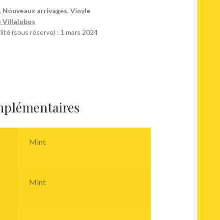
,
Nouveaux arrivages
,
Vinyle
 Villalobos
lité (sous réserve) : 1 mars 2024
mplémentaires
Mint
Mint