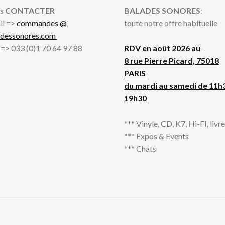
s
CONTACTER
BALADES SONORES
:
il =>
commandes @
toute notre offre habituelle
adessonores.com
l => 033 (0)1 70 64 97 88
RDV en août 2026 au
8 rue Pierre Picard, 75018
PARIS
du mardi au samedi de 11h
19h30
*** Vinyle, CD, K7, Hi-FI, livres
*** Expos & Events
*** Chats