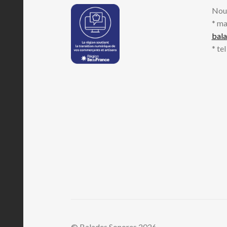
Nou
* ma
bal
* te
© Balades Sonores 2026