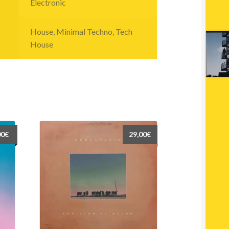
Electronic
House
,
Minimal Techno
,
Tech
House
00
€
29,00
€