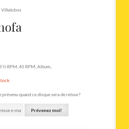
 Villalobos
hofa
 33 ⅓ RPM, 45 RPM, Album,
stock
e prévenu quand ce disque sera de retour?
Prévenez moi!