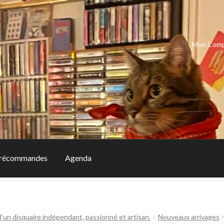
Mon Com
récommandes
Agenda
d’un disquaire indépendant, passionné et artisan.
Nouveaux arrivages