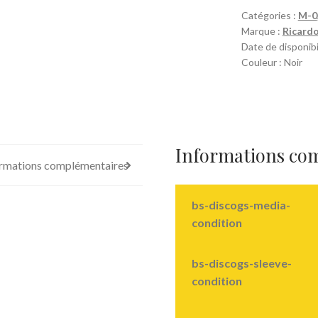
Catégories :
M-0
Marque :
Ricardo
Date de disponibi
Couleur : Noir
Informations co
rmations complémentaires
bs-discogs-media-
condition
bs-discogs-sleeve-
condition