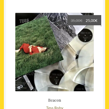
Le
Le
35,00
€
25,00
€
prix
prix
initial
actuel
était :
est :
35,00€.
25,00€
Beacon
Tess Roby