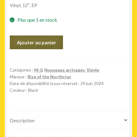
Vinyl, 12″, EP
Plus que 1 en stock
quantité
Ajouter au panier
de
Demonstrating
My
Saiya
Catégories :
M-0
,
Nouveaux arrivages
,
Vinyle
Marque :
Rise of the Northstar
Style
Date de disponibilité (sous réserve) : 29 juin 2024
(EP)
Couleur : Black
Description