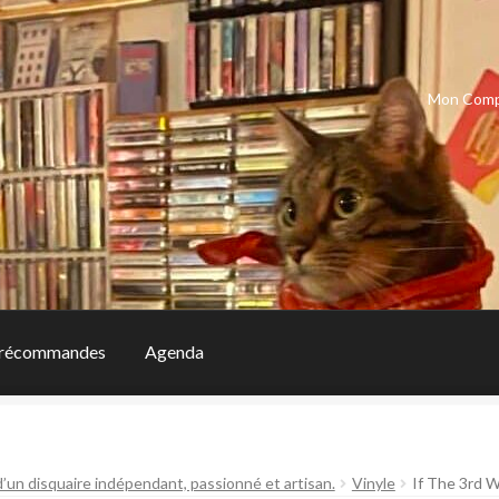
Mon Com
récommandes
Agenda
d’un disquaire indépendant, passionné et artisan.
Vinyle
If The 3rd 