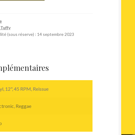
e
 Tuffy
lité (sous réserve) : 14 septembre 2023
mplémentaires
yl, 12", 45 RPM, Reissue
ctronic
,
Reggae
b