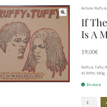
Artiste: Ruffy &
If Th
🔍
Is A 
19,00
€
Ruffy & Tuffy, I
45 RPM, 180g
En stock
quantité
de