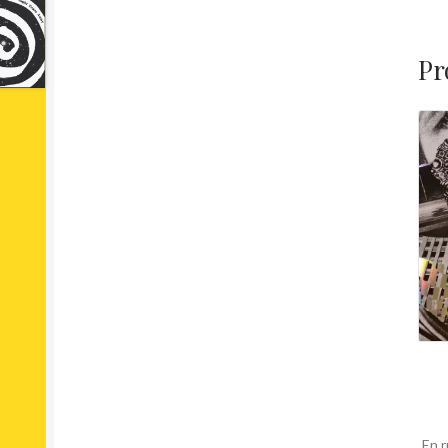
Pr
En r