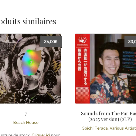
oduits similaires
36,00
€
33,
7
Sounds from The Far Ea
(2025 version) (2LP)
Beach House
Soichi Terada, Various Artis
upture de stock.
Cliquer ici
pour