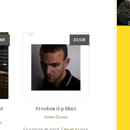
00
€
23,50
€
st
Freedom (Lp Blue)
Amen Dunes
ts
En rupture de stock.
Cliquer ici
pour