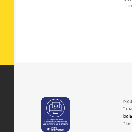
êtr
Nou
* ma
bal
* te