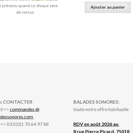
e prévenu quand ce disque sera
Ajouter au panier
de retour.
s
CONTACTER
BALADES SONORES
:
il =>
commandes @
toute notre offre habituelle
adessonores.com
l => 033 (0)1 70 64 97 88
RDV en août 2026 au
8 rue Pierre Picard, 75018