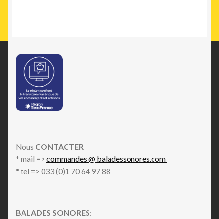
Nous
CONTACTER
* mail =>
commandes @ baladessonores.com
* tel => 033 (0)1 70 64 97 88
BALADES SONORES
: