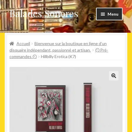
Balades Sonores
Aller
Aller
Menu
à
au
la
contenu
Boutique
navigation
Ouvrir
Accueil
Bienvenue sur la boutique en ligne d’un
Nouveaux arrivages
le
disquaire indépendant, passionné et artisan.
⏲ Pré-
commandes ⏲
Hillbilly Erotica (K7)
menu
Précommandes
enfant
Agenda
🔍