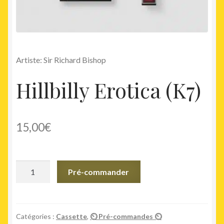
Artiste: Sir Richard Bishop
Hillbilly Erotica (K7)
15,00
€
quantité
Pré-commander
de
Hillbilly
Erotica
(K7)
Catégories :
Cassette
,
⏲ Pré-commandes ⏲