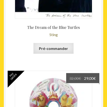
The Dream of the Blue Turtles
Sting
Pré-commander
PRE
ORDER
Le
Le
32,00
€
29,00
€
prix
prix
initial
actuel
était :
est :
32,00€.
29,00€