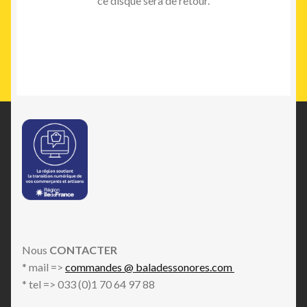
ce disque sera de retour.
Nous
CONTACTER
* mail =>
commandes @ baladessonores.com
* tel => 033 (0)1 70 64 97 88