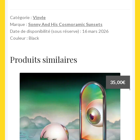
The
Diving
Kind
Catégorie :
Vinyle
Marque :
Sonny And His Cosmoramic Sunsets
Date de disponibilité (sous réserve) : 16 mars 2026
Couleur : Black
Produits similaires
35,00
€