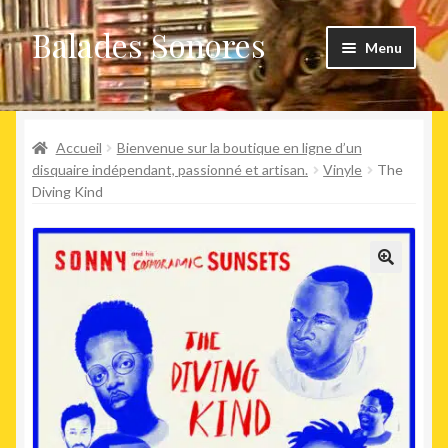
Balades Sonores
Aller
Aller
Menu
à
au
la
contenu
Boutique
navigation
Ouvrir
Accueil
Bienvenue sur la boutique en ligne d’un
Nouveaux arrivages
le
disquaire indépendant, passionné et artisan.
Vinyle
The
Diving Kind
menu
Précommandes
enfant
Agenda
🔍