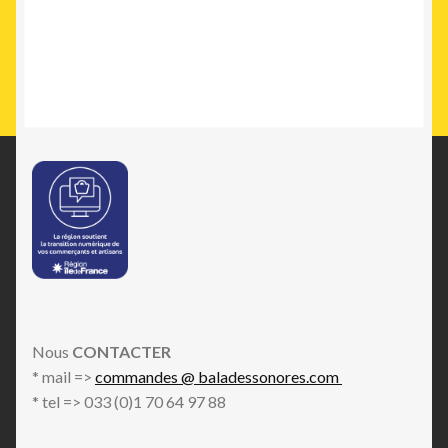
Nous
CONTACTER
* mail =>
commandes @ baladessonores.com
* tel => 033 (0)1 70 64 97 88