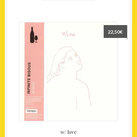
22,50
€
w/ love