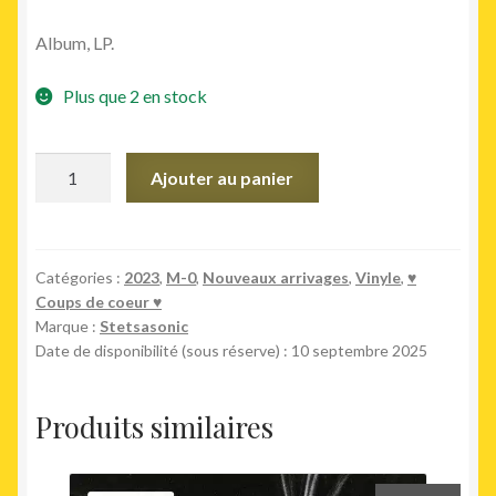
Album, LP.
Plus que 2 en stock
quantité
Ajouter au panier
de
In
Full
Gear/
Catégories :
2023
,
M-0
,
Nouveaux arrivages
,
Vinyle
,
♥︎
Coups de coeur ♥︎
35Th
Marque :
Stetsasonic
Anniversary
Date de disponibilité (sous réserve) : 10 septembre 2025
Edition
Produits similaires