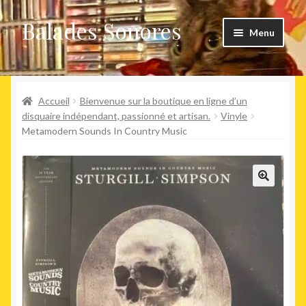
Balades Sonores
Aller
Aller
Menu
à
au
la
contenu
Boutique
navigation
Ouvrir
Accueil
Bienvenue sur la boutique en ligne d’un
Nouveaux arrivages
le
disquaire indépendant, passionné et artisan.
Vinyle
Metamodern Sounds In Country Music
menu
Précommandes
enfant
Agenda
🔍