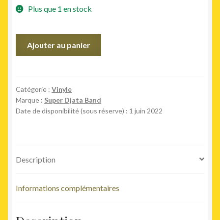
Plus que 1 en stock
quantité
Ajouter au panier
de
En
Super
Forme
Catégorie :
Vinyle
Marque :
Super Djata Band
Vol.
Date de disponibilité (sous réserve) : 1 juin 2022
1
Description
Informations complémentaires