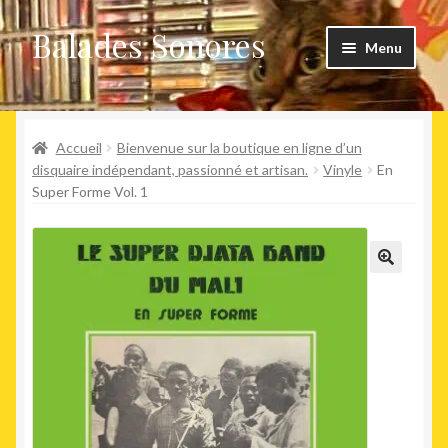
Balades Sonores
Aller
Aller
Menu
à
au
la
contenu
Boutique
navigation
Ouvrir
Accueil
Bienvenue sur la boutique en ligne d’un
Nouveaux arrivages
le
disquaire indépendant, passionné et artisan.
Vinyle
En
Super Forme Vol. 1
menu
Précommandes
enfant
Agenda
🔍