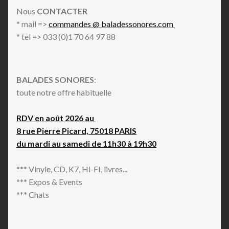
Nous
CONTACTER
* mail =>
commandes @ baladessonores.com
* tel => 033 (0)1 70 64 97 88
BALADES SONORES
:
toute notre offre habituelle
RDV en août 2026 au
8 rue Pierre Picard, 75018 PARIS
du mardi au samedi de 11h30 à 19h30
*** Vinyle, CD, K7, Hi-FI, livres...
*** Expos & Events
*** Chats