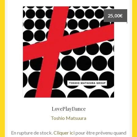
25,00
€
LovePlayDance
Toshio Matsuura
En rupture de stock.
Cliquer ici
pour être prévenu quand