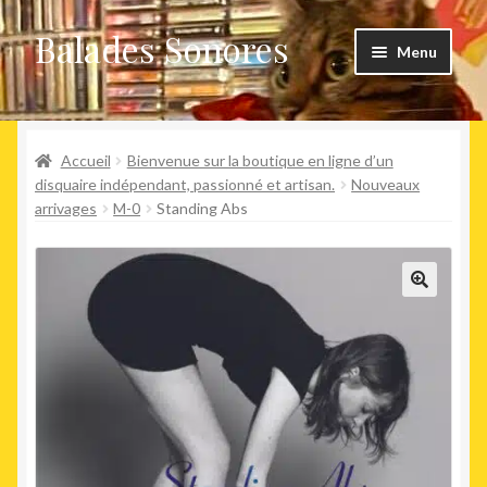
Balades Sonores
Aller
Aller
Menu
à
au
la
contenu
Boutique
navigation
Ouvrir
Accueil
Bienvenue sur la boutique en ligne d’un
Nouveaux arrivages
le
disquaire indépendant, passionné et artisan.
Nouveaux
arrivages
M-0
Standing Abs
menu
Précommandes
enfant
Agenda
🔍