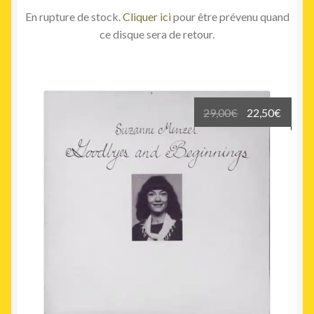
En rupture de stock.
Cliquer ici
pour être prévenu quand
ce disque sera de retour.
Le
Le
29,00
€
22,50
€
prix
prix
initial
actuel
était :
est :
29,00€.
22,50€