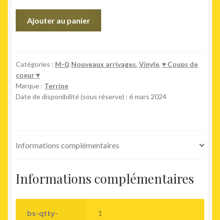
quantité
Ajouter au panier
de
Standing
Abs
Catégories :
M-0
,
Nouveaux arrivages
,
Vinyle
,
♥︎ Coups de
coeur ♥︎
Marque :
Terrine
Date de disponibilité (sous réserve) : 6 mars 2024
Informations complémentaires
Informations complémentaires
bs-qtty-
1