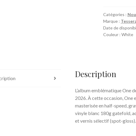
(15th
Anniversary)
Catégories :
Nou
Marque :
Tesser
(LP
Date de disponibi
white)
Couleur : White
Description
ription
L’album emblématique One de
2026. À cette occasion, One e
masterisée en half-speed, gr
vinyle blanc 180g gatefold, a
et vernis sélectif (spot-gloss)