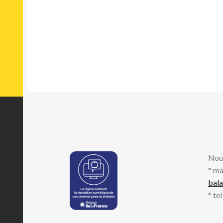
Nou
* ma
bal
* te