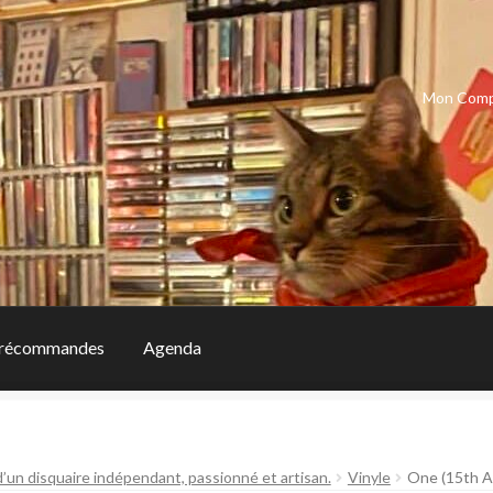
Mon Com
récommandes
Agenda
d’un disquaire indépendant, passionné et artisan.
Vinyle
One (15th An