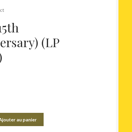
act
15th
ersary) (LP
)
Ajouter au panier