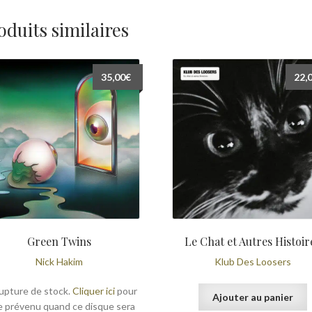
oduits similaires
35,00
€
22,
Green Twins
Le Chat et Autres Histoir
Nick Hakim
Klub Des Loosers
upture de stock.
Cliquer ici
pour
Ajouter au panier
e prévenu quand ce disque sera