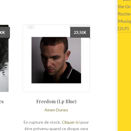
00
€
23,50
€
es
Freedom (Lp Blue)
Amen Dunes
En rupture de stock.
Cliquer ici
pour
être prévenu quand ce disque sera