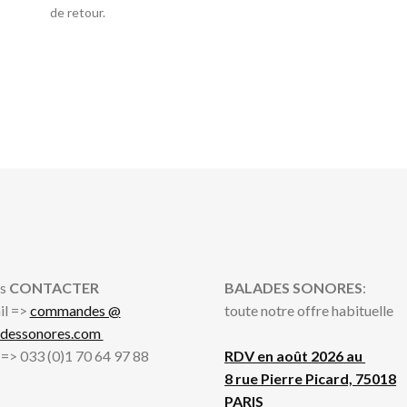
de retour.
s
CONTACTER
BALADES SONORES
:
il =>
commandes @
toute notre offre habituelle
adessonores.com
l => 033 (0)1 70 64 97 88
RDV en août 2026 au
8 rue Pierre Picard, 75018
PARIS