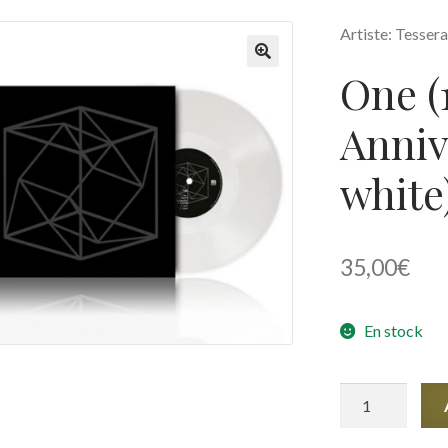
Artiste: Tesser
One (
🔍
Anniv
white
35,00
€
En stock
quantité
de
One