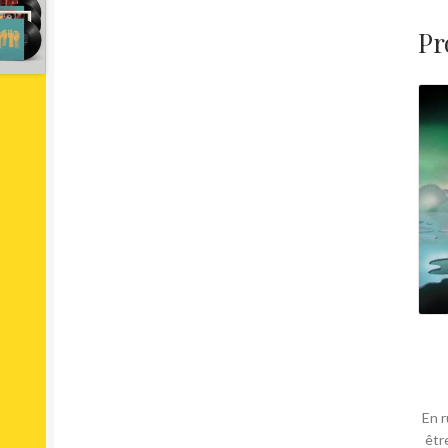
Pr
En r
êtr