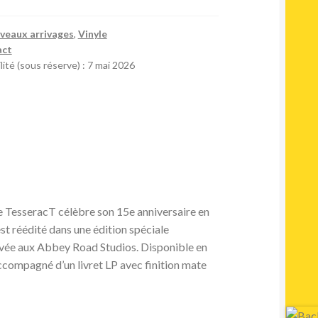
veaux arrivages
,
Vinyle
act
lité (sous réserve) : 7 mai 2026
 TesseracT célèbre son 15e anniversaire en
st réédité dans une édition spéciale
avée aux Abbey Road Studios. Disponible en
ccompagné d’un livret LP avec finition mate
.