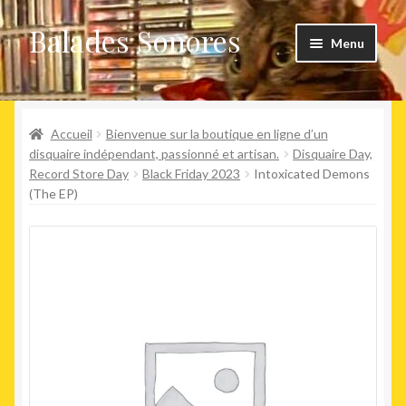
Balades Sonores
Aller
Aller
Menu
à
au
la
contenu
Boutique
navigation
Ouvrir
Accueil
Bienvenue sur la boutique en ligne d’un
Nouveaux arrivages
le
disquaire indépendant, passionné et artisan.
Disquaire Day,
Record Store Day
Black Friday 2023
Intoxicated Demons
menu
Précommandes
(The EP)
enfant
Agenda