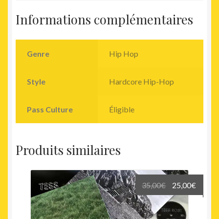
Informations complémentaires
Genre
Hip Hop
Style
Hardcore Hip-Hop
Pass Culture
Éligible
Produits similaires
Le
Le
35,00
€
25,00
€
prix
prix
initial
actuel