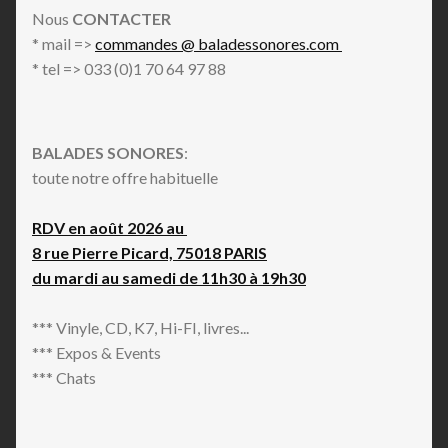
Nous
CONTACTER
* mail =>
commandes @ baladessonores.com
* tel => 033 (0)1 70 64 97 88
BALADES SONORES
:
toute notre offre habituelle
RDV en août 2026 au
8 rue Pierre Picard, 75018 PARIS
du mardi au samedi de 11h30 à 19h30
*** Vinyle, CD, K7, Hi-FI, livres...
*** Expos & Events
*** Chats