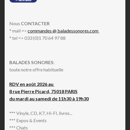
Nous
CONTACTER
* mail =>
commandes @ baladessonores.com
* tel => 033 (0)1 70 64 97 88
BALADES SONORES
:
toute notre offre habituelle
RDV en août 2026 au
8 rue Pierre Picard, 75018 PARIS
du mardi au samedi de 11h30 à 19h30
*** Vinyle, CD, K7, Hi-FI, livres...
*** Expos & Events
*** Chats