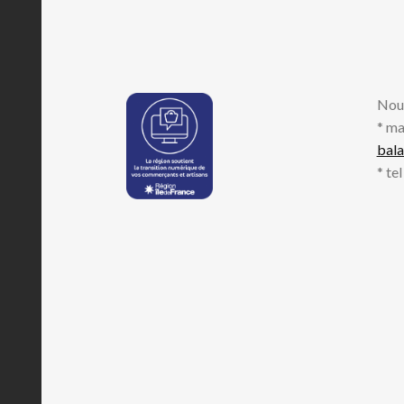
Nou
* ma
bal
* te