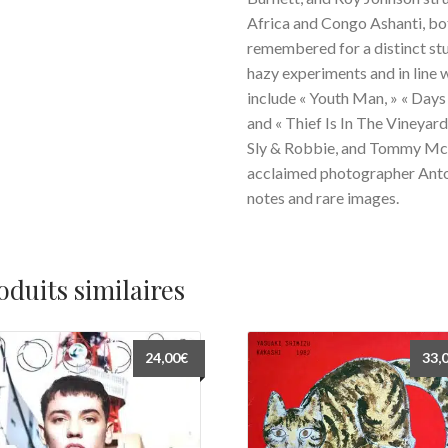
Africa and Congo Ashanti, bot
remembered for a distinct st
hazy experiments and in line w
include « Youth Man, » « Days
and « Thief Is In The Vineyard
Sly & Robbie, and Tommy McC
acclaimed photographer Anto
notes and rare images.
oduits similaires
24,00
€
33,