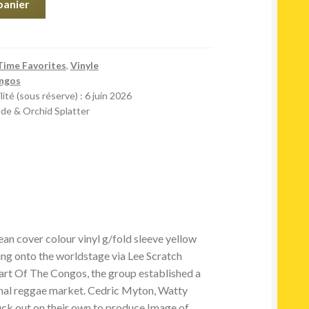
panier
Time Favorites
,
Vinyle
ngos
ité (sous réserve) : 6 juin 2026
de & Orchid Splatter
ean cover colour vinyl g/fold sleeve yellow
ging onto the worldstage via Lee Scratch
rt Of The Congos, the group established a
ional reggae market. Cedric Myton, Watty
uck out on their own to produce Image of