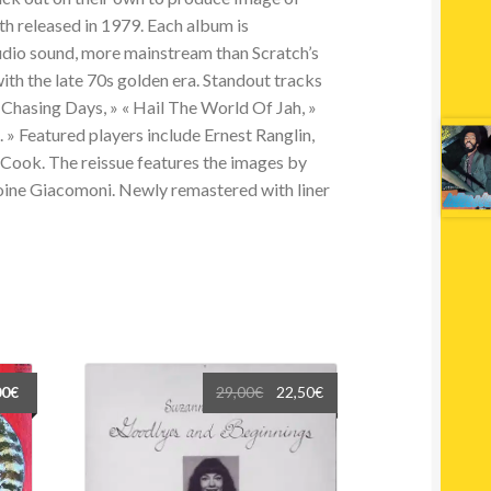
h released in 1979. Each album is
udio sound, more mainstream than Scratch’s
ith the late 70s golden era. Standout tracks
 Chasing Days, » « Hail The World Of Jah, »
. » Featured players include Ernest Ranglin,
ook. The reissue features the images by
ine Giacomoni. Newly remastered with liner
Le
Le
00
€
29,00
€
22,50
€
prix
prix
initial
actuel
était :
est :
29,00€.
22,50€.