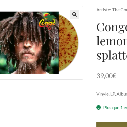
Artiste: The C
Congo
🔍
lemon
splatt
39,00
€
Vinyle
, LP, Alb
Plus que 1 e
quantité