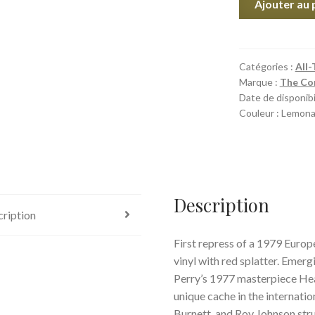
Ajouter au 
de
Congo
Ashanti
(LP
Catégories :
All-
Marque :
The Co
lemonade
Date de disponibil
&
Couleur : Lemona
orchid
splatter)
Description
ription
First repress of a 1979 Europ
vinyl with red splatter. Emer
Perry’s 1977 masterpiece Hea
unique cache in the internat
Burnett, and Roy Johnson str