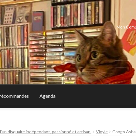
Mon Com
récommandes
Agenda
d’un disquaire indépendant, passionné et artisan.
Vinyle
Congo Ashan