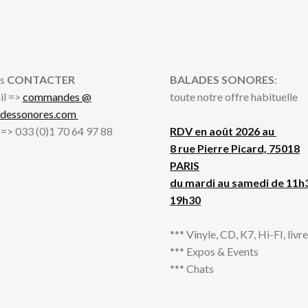
s
CONTACTER
BALADES SONORES
:
il =>
commandes @
toute notre offre habituelle
adessonores.com
l => 033 (0)1 70 64 97 88
RDV en août 2026 au
8 rue Pierre Picard, 75018
PARIS
du mardi au samedi de 11h
19h30
*** Vinyle, CD, K7, Hi-FI, livres
*** Expos & Events
*** Chats