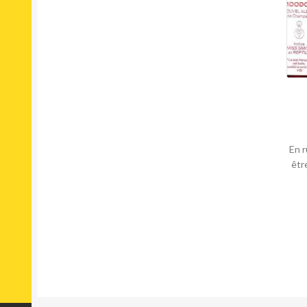
En r
êtr