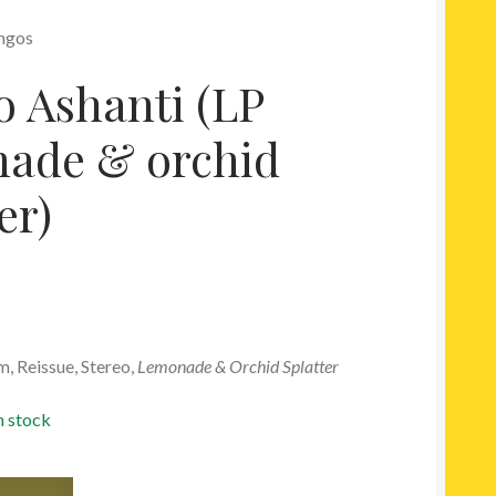
ongos
 Ashanti (LP
ade & orchid
er)
um, Reissue, Stereo
,
Lemonade & Orchid Splatter
n stock