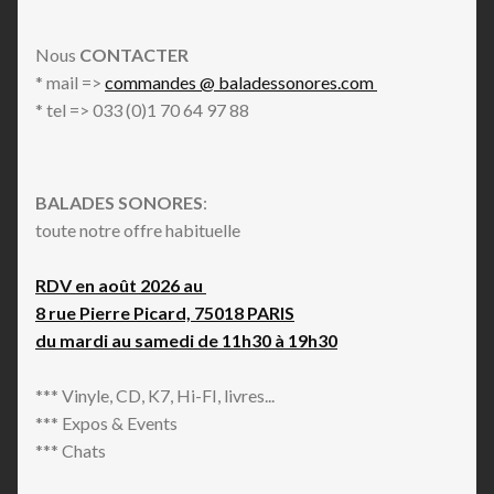
Nous
CONTACTER
* mail =>
commandes @ baladessonores.com
* tel => 033 (0)1 70 64 97 88
BALADES SONORES
:
toute notre offre habituelle
RDV en août 2026 au
8 rue Pierre Picard, 75018 PARIS
du mardi au samedi de 11h30 à 19h30
*** Vinyle, CD, K7, Hi-FI, livres...
*** Expos & Events
*** Chats