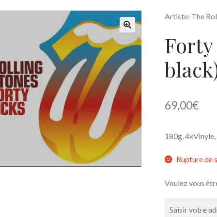
Artiste: The Rol
Forty
🔍
black
69,00
€
180g, 4xVinyle, 
Rupture de 
Voulez vous êtr