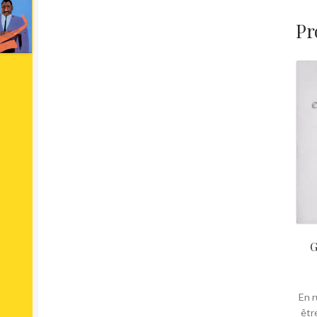
Pr
G
En r
êtr