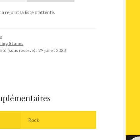
a rejoint la liste d'attente.
e
ling Stones
ité (sous réserve) : 29 juillet 2023
mplémentaires
Rock