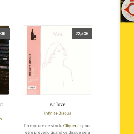
00
€
22,50
€
st
w/ love
Infinite Bisous
ts
En rupture de stock.
Cliquer ici
pour
être prévenu quand ce disque sera