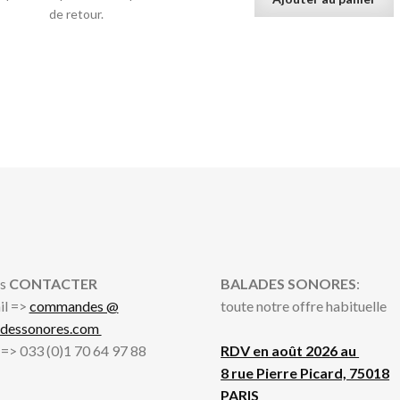
de retour.
s
CONTACTER
BALADES SONORES
:
il =>
commandes @
toute notre offre habituelle
adessonores.com
l => 033 (0)1 70 64 97 88
RDV en août 2026 au
8 rue Pierre Picard, 75018
PARIS