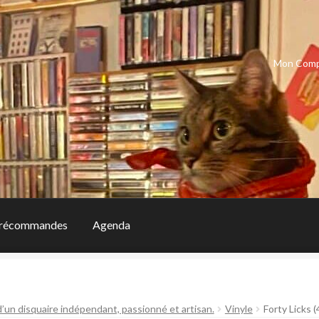
Mon Com
récommandes
Agenda
d’un disquaire indépendant, passionné et artisan.
Vinyle
Forty Licks (