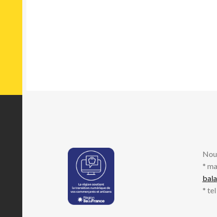
Nou
* ma
bal
* te