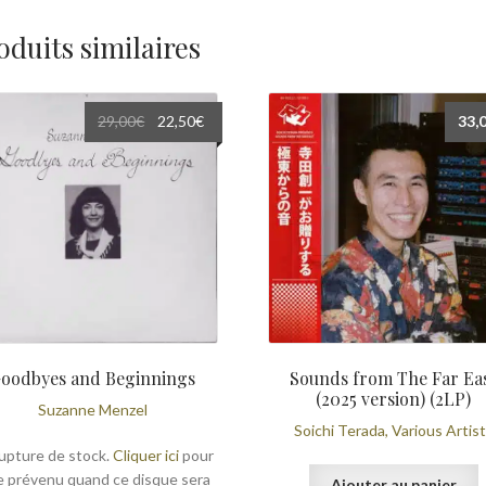
oduits similaires
Le
Le
29,00
€
22,50
€
33,
prix
prix
initial
actuel
était :
est :
29,00€.
22,50€.
oodbyes and Beginnings
Sounds from The Far Ea
(2025 version) (2LP)
Suzanne Menzel
Soichi Terada, Various Artis
upture de stock.
Cliquer ici
pour
e prévenu quand ce disque sera
Ajouter au panier